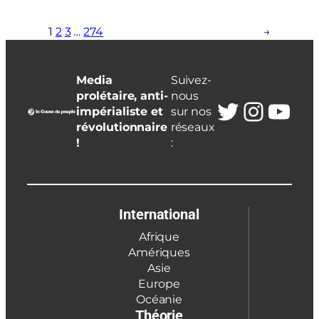
1
2
3
…
274
→
Media
Suivez-
prolétaire, anti-
nous
Twitter
Insta
You
impérialiste et
sur nos
révolutionnaire
réseaux
!
:
International
Afrique
Amériques
Asie
Europe
Océanie
Théorie