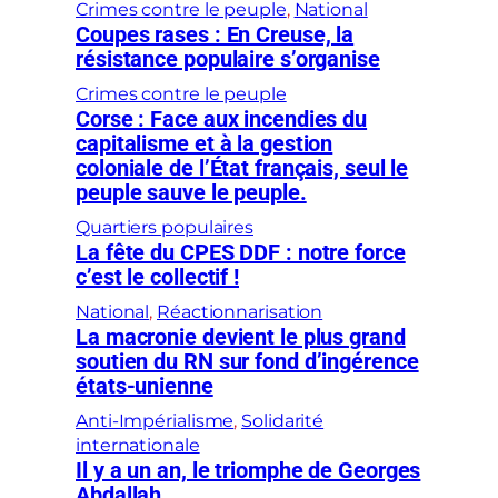
Crimes contre le peuple
, 
National
Coupes rases : En Creuse, la
résistance populaire s’organise
Crimes contre le peuple
Corse : Face aux incendies du
capitalisme et à la gestion
coloniale de l’État français, seul le
peuple sauve le peuple.
Quartiers populaires
La fête du CPES DDF : notre force
c’est le collectif !
National
, 
Réactionnarisation
La macronie devient le plus grand
soutien du RN sur fond d’ingérence
états-unienne
Anti-Impérialisme
, 
Solidarité
internationale
Il y a un an, le triomphe de Georges
Abdallah