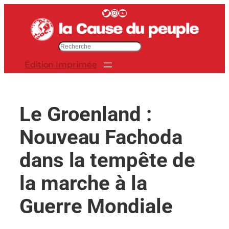
Aller
Twitter
Instagram
YouTube
au
contenu
R
e
Édition Imprimée
c
h
e
r
Le Groenland :
c
h
Nouveau Fachoda
e
r
dans la tempête de
la marche à la
Guerre Mondiale