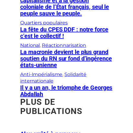
capitalisme et à la gestion
coloniale de l’État français, seul le
peuple sauve le peuple.
Quartiers populaires
La fête du CPES DDF : notre force
c’est le collectif !
National
, 
Réactionnarisation
La macronie devient le plus grand
soutien du RN sur fond d’ingérence
états-unienne
Anti-Impérialisme
, 
Solidarité
internationale
Il y a un an, le triomphe de Georges
Abdallah
PLUS DE
PUBLICATIONS