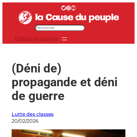
Aller
Twitter
Instagram
YouTube
au
contenu
R
e
Édition Imprimée
c
h
e
r
(Déni de)
c
h
propagande et déni
e
r
de guerre
Lutte des classes
20/02/2026