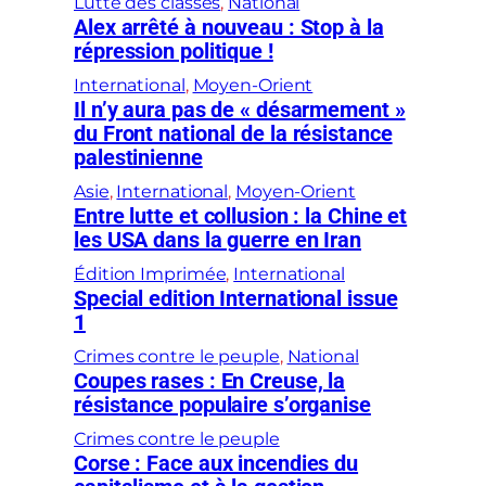
Lutte des classes
, 
National
Alex arrêté à nouveau : Stop à la
répression politique !
International
, 
Moyen-Orient
Il n’y aura pas de « désarmement »
du Front national de la résistance
palestinienne
Asie
, 
International
, 
Moyen-Orient
Entre lutte et collusion : la Chine et
les USA dans la guerre en Iran
Édition Imprimée
, 
International
Special edition International issue
1
Crimes contre le peuple
, 
National
Coupes rases : En Creuse, la
résistance populaire s’organise
Crimes contre le peuple
Corse : Face aux incendies du