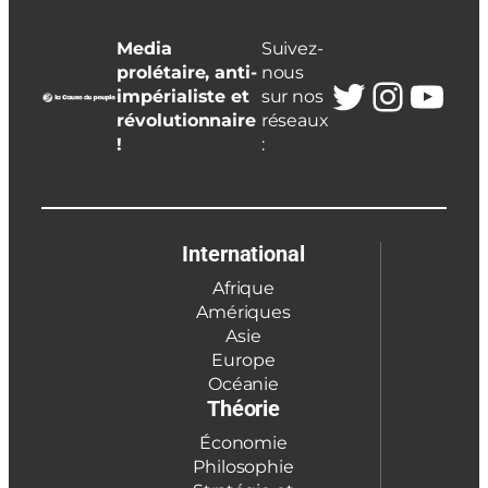
Media
Suivez-
prolétaire, anti-
nous
Twitter
Insta
You
impérialiste et
sur nos
révolutionnaire
réseaux
!
:
International
Afrique
Amériques
Asie
Europe
Océanie
Théorie
Économie
Philosophie