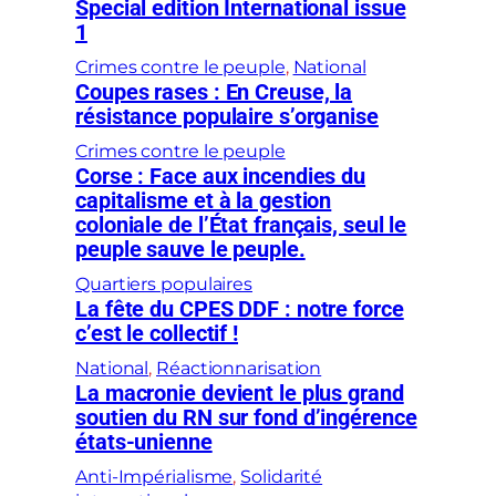
Special edition International issue
1
Crimes contre le peuple
, 
National
Coupes rases : En Creuse, la
résistance populaire s’organise
Crimes contre le peuple
Corse : Face aux incendies du
capitalisme et à la gestion
coloniale de l’État français, seul le
peuple sauve le peuple.
Quartiers populaires
La fête du CPES DDF : notre force
c’est le collectif !
National
, 
Réactionnarisation
La macronie devient le plus grand
soutien du RN sur fond d’ingérence
états-unienne
Anti-Impérialisme
, 
Solidarité