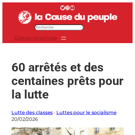
Aller
Twitter
Instagram
YouTube
au
contenu
R
e
Édition Imprimée
c
h
e
r
60 arrêtés et des
c
h
centaines prêts pour
e
r
la lutte
Lutte des classes
 · 
Luttes pour le socialisme
20/02/2026