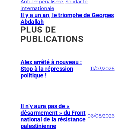
Anti-Impérialisme
, 
Solidarité
internationale
Il y a un an, le triomphe de Georges
Abdallah
PLUS DE
PUBLICATIONS
Alex arrêté à nouveau :
Stop à la répression
11/03/2026
politique !
Il n’y aura pas de «
désarmement » du Front
06/08/2026
national de la résistance
palestinienne