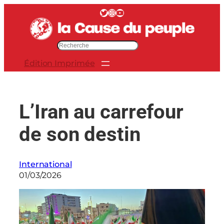
Aller
Twitter
Instagram
YouTube
au
contenu
R
e
Édition Imprimée
c
h
e
r
L’Iran au carrefour
c
h
de son destin
e
r
International
01/03/2026