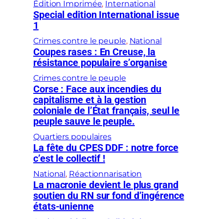
Édition Imprimée
, 
International
Special edition International issue
1
Crimes contre le peuple
, 
National
Coupes rases : En Creuse, la
résistance populaire s’organise
Crimes contre le peuple
Corse : Face aux incendies du
capitalisme et à la gestion
coloniale de l’État français, seul le
peuple sauve le peuple.
Quartiers populaires
La fête du CPES DDF : notre force
c’est le collectif !
National
, 
Réactionnarisation
La macronie devient le plus grand
soutien du RN sur fond d’ingérence
états-unienne