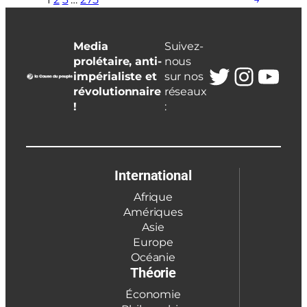
Media
Suivez-
prolétaire, anti-
nous
Twitter
Insta
You
impérialiste et
sur nos
révolutionnaire
réseaux
!
:
International
Afrique
Amériques
Asie
Europe
Océanie
Théorie
Économie