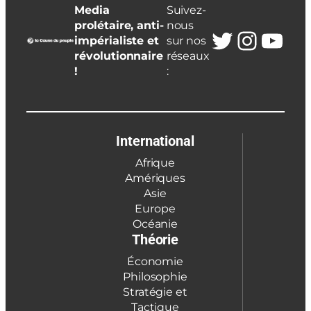
Media
Suivez-
prolétaire, anti-
nous
Twitter
Insta
You
impérialiste et
sur nos
révolutionnaire
réseaux
!
:
International
Afrique
Amériques
Asie
Europe
Océanie
Théorie
Économie
Philosophie
Stratégie et
Tactique