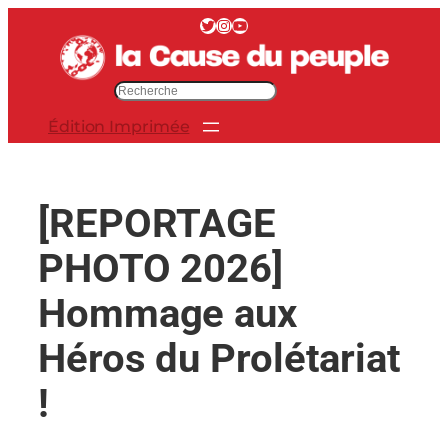
Aller
Twitter
Instagram
YouTube
au
contenu
R
e
Édition Imprimée
c
h
e
r
[REPORTAGE
c
h
PHOTO 2026]
e
r
Hommage aux
Héros du Prolétariat
!