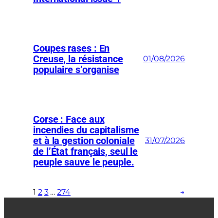
Coupes rases : En
Creuse, la résistance
01/08/2026
populaire s’organise
Corse : Face aux
incendies du capitalisme
et à la gestion coloniale
31/07/2026
de l’État français, seul le
peuple sauve le peuple.
1
2
3
…
274
→