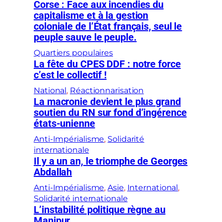
Corse : Face aux incendies du
capitalisme et à la gestion
coloniale de l’État français, seul le
peuple sauve le peuple.
Quartiers populaires
La fête du CPES DDF : notre force
c’est le collectif !
National
, 
Réactionnarisation
La macronie devient le plus grand
soutien du RN sur fond d’ingérence
états-unienne
Anti-Impérialisme
, 
Solidarité
internationale
Il y a un an, le triomphe de Georges
Abdallah
Anti-Impérialisme
, 
Asie
, 
International
, 
Solidarité internationale
L’instabilité politique règne au
Manipur