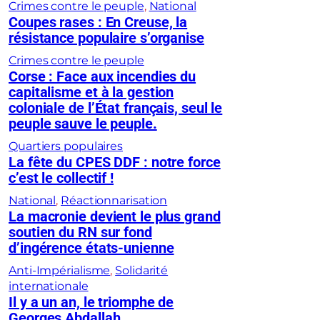
Crimes contre le peuple
, 
National
Coupes rases : En Creuse, la
résistance populaire s’organise
Crimes contre le peuple
Corse : Face aux incendies du
capitalisme et à la gestion
coloniale de l’État français, seul le
peuple sauve le peuple.
Quartiers populaires
La fête du CPES DDF : notre force
c’est le collectif !
National
, 
Réactionnarisation
La macronie devient le plus grand
soutien du RN sur fond
d’ingérence états-unienne
Anti-Impérialisme
, 
Solidarité
internationale
Il y a un an, le triomphe de
Georges Abdallah