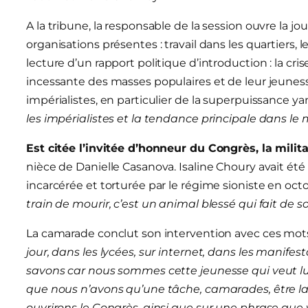
A la tribune, la responsable de la session ouvre la jo
organisations présentes : travail dans les quartiers, le
lecture d’un rapport politique d’introduction : la cris
incessante des masses populaires et de leur jeuness
impérialistes, en particulier de la superpuissance ya
les impérialistes et la tendance principale dans le 
Est citée l’invitée d’honneur du Congrès, la milit
nièce de Danielle Casanova. Isaline Choury avait été l
incarcérée et torturée par le régime sioniste en oct
train de mourir, c’est un animal blessé qui fait de 
La camarade conclut son intervention avec ces mot
jour, dans les lycées, sur internet, dans les manifes
savons car nous sommes cette jeunesse qui veut lutt
que nous n’avons qu’une tâche, camarades, être l
ouvrirons le Congrès, ainsi que sur une phrase que 