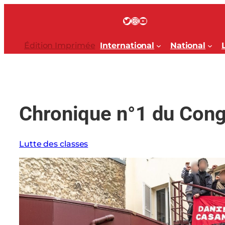
Aller
au
Twitter
Instagram
YouTube
contenu
Édition Imprimée
International
National
Chronique n°1 du Congr
Lutte des classes