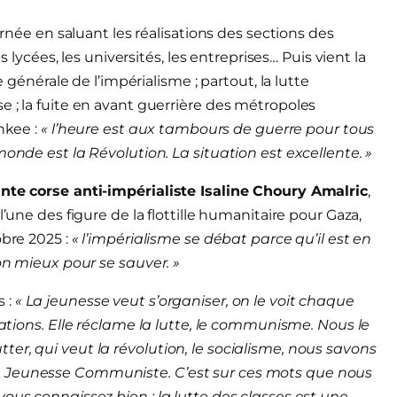
urnée en saluant les réalisations des sections des
s lycées, les universités, les entreprises… Puis vient la
e générale de l’impérialisme ; partout, la lutte
e ; la fuite en avant guerrière des métropoles
nkee :
« l’heure est aux tambours de guerre pour tous
monde est la Révolution. La situation est excellente. »
ante corse anti-impérialiste Isaline Choury Amalric
,
’une des figure de la flottille humanitaire pour Gaza,
obre 2025 :
« l’impérialisme se débat parce qu’il est en
son mieux pour se sauver. »
s :
«
L
a jeunesse veut s’organiser, on le voit chaque
tation
s
.
Elle réclame la lutte, le communisme. Nous le
er, qui veut la révolution, le socialisme, nous savons
a Jeunesse Communiste. C’est sur ces mots que nous
vous connaissez bien : l
a lutte des classes est une