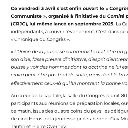
Ce vendredi 3 avril s’est enfin ouvert le «
Congrè
Communiste »,
organisé à l’initiative du
Comité p
(CRJC), lui même lancé en septembre 2025.
La Ca
indépendants, à couvrir l’événement. C’est dans c
« Chronique du Congrès ».
« L’Union de la jeunesse communiste doit être un 
son aide, fasse preuve d’initiative, d’esprit d’entrepr
puisse y voir des hommes dont la doctrine ne lui es
croira peut-être pas tout de suite, mais dont le trav
effectivement ceux-là qui lui montrent la bonne voi
Au cœur de la capitale, la salle du Congrès réunit 8
participants aux réunions de préparation locales, o
ce matin, issus des quatre coins du pays, les délégué
de cinq Héros de la jeunesse prolétarienne : Guy Moq
Tautin et Pierre Overney.