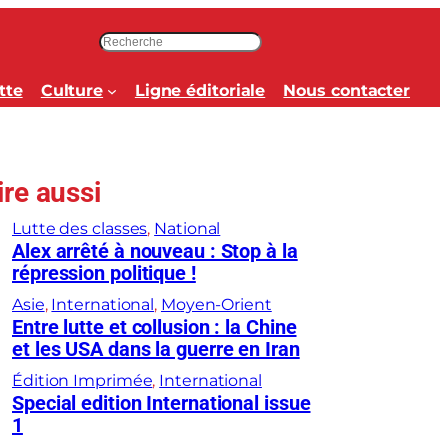
R
e
c
tte
Culture
Ligne éditoriale
Nous contacter
h
e
r
c
ire aussi
h
e
Lutte des classes
, 
National
r
Alex arrêté à nouveau : Stop à la
répression politique !
Asie
, 
International
, 
Moyen-Orient
Entre lutte et collusion : la Chine
et les USA dans la guerre en Iran
Édition Imprimée
, 
International
Special edition International issue
1