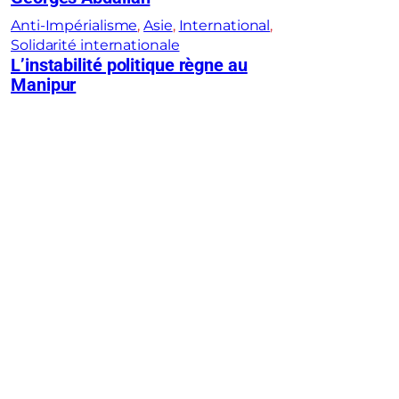
Anti-Impérialisme
, 
Asie
, 
International
, 
Solidarité internationale
L’instabilité politique règne au
Manipur