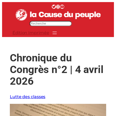
Aller
Twitter
Instagram
YouTube
au
contenu
R
e
Édition Imprimée
c
h
e
r
Chronique du
c
h
Congrès n°2 | 4 avril
e
r
2026
Lutte des classes