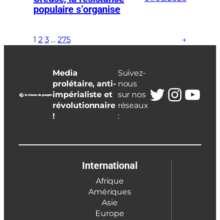
populaire s’organise
1
2
3
…
275
→
Media
Suivez-
prolétaire, anti-
nous
Twitter
Insta
You
impérialiste et
sur nos
révolutionnaire
réseaux
!
:
International
Afrique
Amériques
Asie
Europe