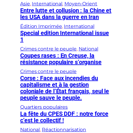
Asie
, 
International
, 
Moyen-Orient
Entre lutte et collusion : la Chine et
les USA dans la guerre en Iran
Édition Imprimée
, 
International
Special edition International issue
1
Crimes contre le peuple
, 
National
Coupes rases : En Creuse, la
résistance populaire s’organise
Crimes contre le peuple
Corse : Face aux incendies du
capitalisme et à la gestion
coloniale de l’État français, seul le
peuple sauve le peuple.
Quartiers populaires
La fête du CPES DDF : notre force
c’est le collectif !
National
, 
Réactionnarisation