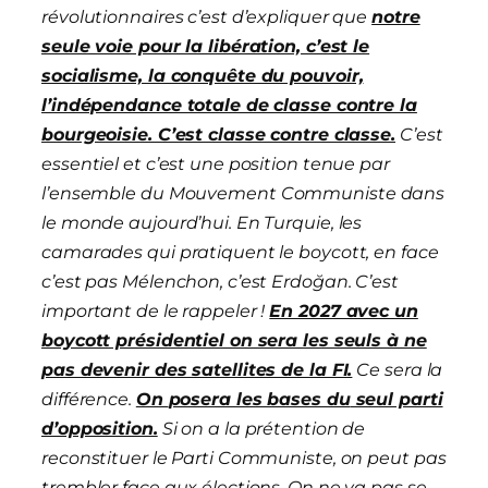
révolutionnaires c’est d’expliquer que
notre
seule voie pour la libération, c’est le
socialisme, la conquête du pouvoir,
l’indépendance totale de classe contre la
bourgeoisie. C’est classe contre classe.
C’est
essentiel et c’est une position tenue par
l’ensemble du
M
ouvement
C
ommuniste dans
le monde aujourd’hui. En Turquie, les
camarades qui pratiquent le boycott, en face
c’est pas Mélenchon, c’est Erdoğan. C’est
important de le rappeler !
En 2027 avec un
boycott présidentiel on sera les seuls à ne
pas devenir des satellites de la FI.
Ce sera la
différence.
On
posera les bases du
seul parti
d’opposition.
Si on a la prétention de
reconstituer le Parti Communiste, on peut pas
trembler face aux élections. On ne va pas se