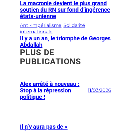
La macronie devient le plus grand
soutien du RN sur fond d’ingérence
états-unienne
Anti-Impérialisme
, 
Solidarité
internationale
Il y a un an, le triomphe de Georges
Abdallah
PLUS DE
PUBLICATIONS
Alex arrêté à nouveau :
Stop à la répression
11/03/2026
politique !
Il n’y aura pas de «