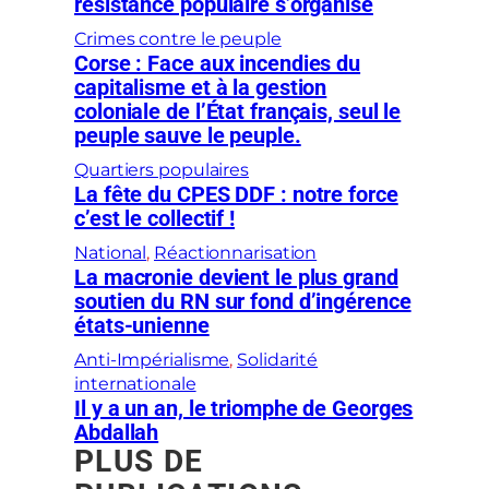
résistance populaire s’organise
Crimes contre le peuple
Corse : Face aux incendies du
capitalisme et à la gestion
coloniale de l’État français, seul le
peuple sauve le peuple.
Quartiers populaires
La fête du CPES DDF : notre force
c’est le collectif !
National
, 
Réactionnarisation
La macronie devient le plus grand
soutien du RN sur fond d’ingérence
états-unienne
Anti-Impérialisme
, 
Solidarité
internationale
Il y a un an, le triomphe de Georges
Abdallah
PLUS DE