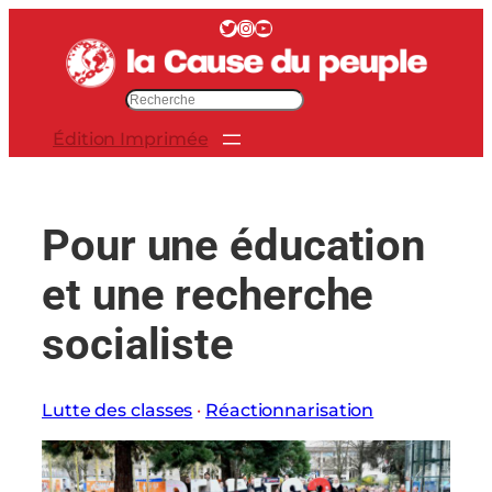
Aller
Twitter
Instagram
YouTube
au
contenu
R
e
Édition Imprimée
c
h
e
r
Pour une éducation
c
h
et une recherche
e
r
socialiste
Lutte des classes
 · 
Réactionnarisation