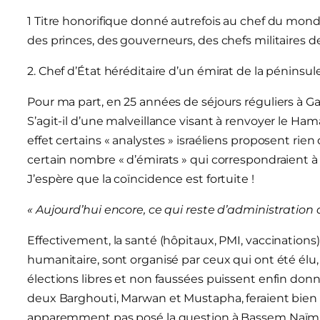
1 Titre honorifique donné autrefois au chef du mo
des princes, des gouverneurs, des chefs militaires de
2. Chef d’État héréditaire d’un émirat de la pénins
Pour ma part, en 25 années de séjours réguliers à Ga
S’agit-il d’une malveillance visant à renvoyer le Ha
effet certains « analystes » israéliens proposent ri
certain nombre « d’émirats » qui correspondraient à la
J’espère que la coïncidence est fortuite !
« Aujourd’hui encore, ce qui reste d’administration
Effectivement, la santé (hôpitaux, PMI, vaccinations) l
humanitaire, sont organisé par ceux qui ont été élu, 
élections libres et non faussées puissent enfin donn
deux Barghouti, Marwan et Mustapha, feraient bien l
apparemment pas posé la question à Bassem Naïm