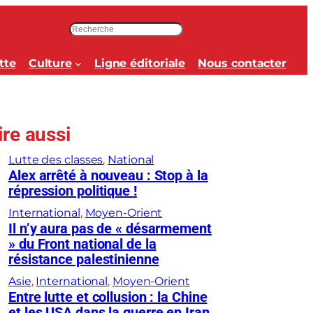
R
e
c
tte
Culture
Ligne éditoriale
Nous contacter
h
e
r
c
ire aussi
h
e
Lutte des classes
, 
National
r
Alex arrêté à nouveau : Stop à la
répression politique !
International
, 
Moyen-Orient
Il n’y aura pas de « désarmement
» du Front national de la
résistance palestinienne
Asie
, 
International
, 
Moyen-Orient
Entre lutte et collusion : la Chine
et les USA dans la guerre en Iran