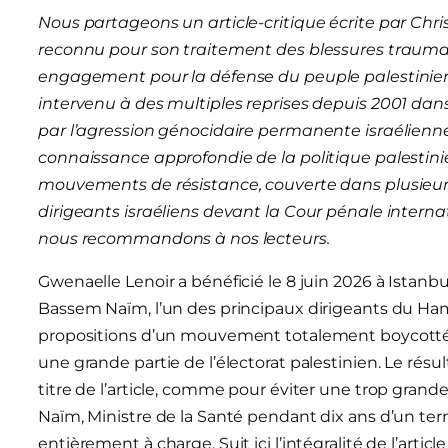
Nous partageons un article-critique écrite par Chri
reconnu pour son traitement des blessures traumati
engagement pour la défense du peuple palestinien, 
intervenu à des multiples reprises depuis 2001 dans
par l’agression génocidaire permanente israélienne
connaissance approfondie de la politique palestinie
mouvements de résistance, couverte dans plusieurs li
dirigeants israéliens devant la Cour pénale interna
nous recommandons à nos lecteurs.
Gwenaelle Lenoir a bénéficié le 8 juin 2026 à Istanb
Bassem Naïm, l’un des principaux dirigeants du Hamas
propositions d’un mouvement totalement boycotté da
une grande partie de l’électorat palestinien. Le résu
titre de l’article, comme pour éviter une trop grand
Naïm, Ministre de la Santé pendant dix ans d’un terr
entièrement à charge. Suit ici l’intégralité de l’article