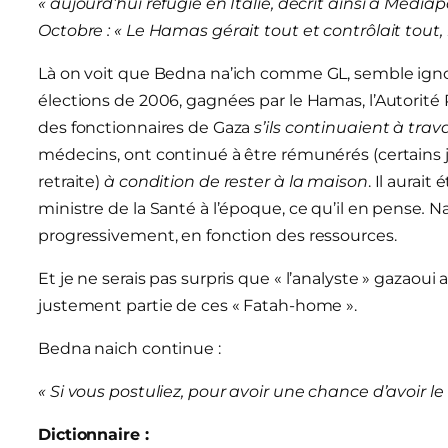
« aujourd’hui réfugié en Italie, décrit ainsi à Mediap
Octobre : « Le Hamas gérait tout et contrôlait tout
Là on voit que Bedna na’ich comme GL, semble ignore
élections de 2006, gagnées par le Hamas, l’Autorité
des fonctionnaires de Gaza
s’ils continuaient à trava
médecins, ont continué à être rémunérés (certains ju
retraite)
à condition de rester à la maison
. Il aurai
ministre de la Santé à l’époque, ce qu’il en pense
.
Na
progressivement, en fonction des ressources.
Et je ne serais pas surpris que « l’analyste » gazao
justement partie de ces « Fatah-home ».
Bedna naich continue :
« Si vous postuliez, pour avoir une chance d’avoir le
Dictionnaire :