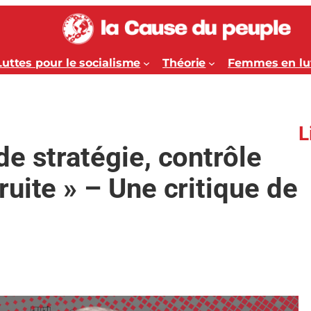
Luttes pour le socialisme
Théorie
Femmes en lu
L
e stratégie, contrôle
uite » – Une critique de