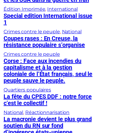
Édition Imprimée
, 
International
Special edition International issue
1
Crimes contre le peuple
, 
National
Coupes rases : En Creuse, la
résistance populaire s’organise
Crimes contre le peuple
Corse : Face aux incendies du
capitalisme et à la gestion
coloniale de l’État français, seul le
peuple sauve le peuple.
Quartiers populaires
La fête du CPES DDF : notre force
c’est le collectif !
National
, 
Réactionnarisation
La macronie devient le plus grand
soutien du RN sur fond
d’ingérence états-unienne