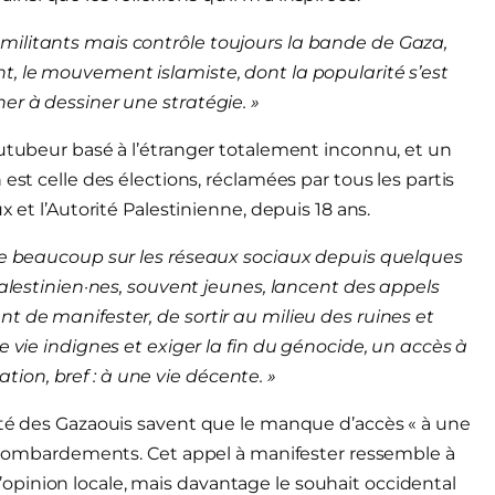
militants mais contrôle toujours la bande de Gaza,
t, le mouvement islamiste, dont la popularité s’est
er à dessiner une stratégie. »
outubeur basé à l’étranger totalement inconnu, et un
est celle des élections, réclamées par tous les partis
x et l’Autorité Palestinienne, depuis 18 ans.
ule beaucoup sur les réseaux sociaux depuis quelques
Palestinien·nes, souvent jeunes, lancent des appels
t de manifester, de sortir au milieu des ruines et
e vie indignes et exiger la fin du génocide, un accès à
cation, bref : à une vie décente. »
ité des Gazaouis savent que le manque d’accès « à une
ux bombardements. Cet appel à manifester ressemble à
e l’opinion locale, mais davantage le souhait occidental