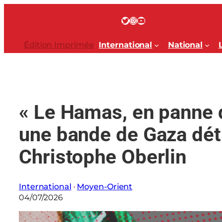
Aller
au
Twitter
Instagram
YouTube
contenu
Édition Imprimée
International
National
« Le Hamas, en panne d
une bande de Gaza détr
Christophe Oberlin
International
 · 
Moyen-Orient
04/07/2026