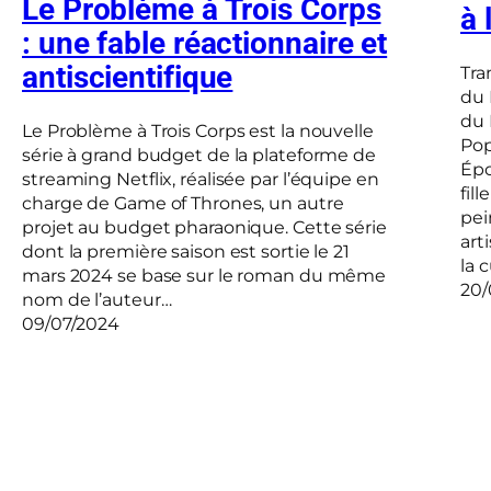
Le Problème à Trois Corps
à 
: une fable réactionnaire et
antiscientifique
Tra
du 
du 
Le Problème à Trois Corps est la nouvelle
Pop
série à grand budget de la plateforme de
Épo
streaming Netflix, réalisée par l’équipe en
fil
charge de Game of Thrones, un autre
pei
projet au budget pharaonique. Cette série
art
dont la première saison est sortie le 21
la 
mars 2024 se base sur le roman du même
20/
nom de l’auteur…
09/07/2024