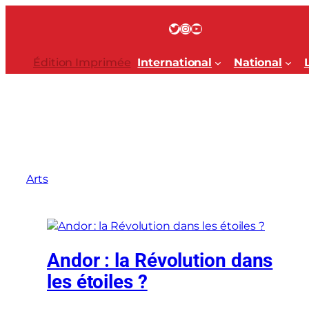
Aller
au
Twitter
Instagram
YouTube
contenu
Édition Imprimée
International
National
Arts
Andor : la Révolution dans
les étoiles ?