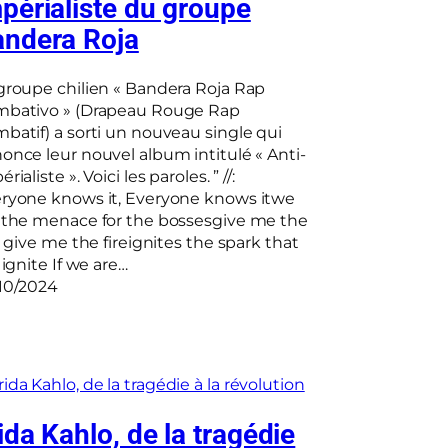
périaliste du groupe
ndera Roja
groupe chilien « Bandera Roja Rap
bativo » (Drapeau Rouge Rap
batif) a sorti un nouveau single qui
once leur nouvel album intitulé « Anti-
rialiste ». Voici les paroles. ” //:
ryone knows it, Everyone knows itwe
 the menace for the bossesgive me the
e, give me the fireignites the spark that
l ignite If we are…
10/2024
ida Kahlo, de la tragédie