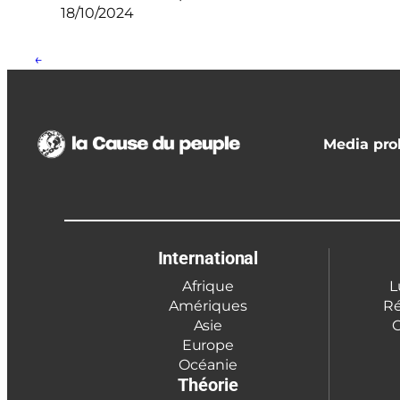
18/10/2024
←
Media prol
International
Afrique
L
Amériques
Ré
Asie
C
Europe
Océanie
Théorie