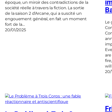
im
époque, un miroir des contradictions de la
société réelle à travers la fiction. La sortie
Ba
de la saison 2 d’Arcane, qui a suscité un
engouement général, en fait un moment
Le 
fort de la…
Com
20/01/2025
Com
ann
impé
Eve
are
fir
wil
20/
Fr