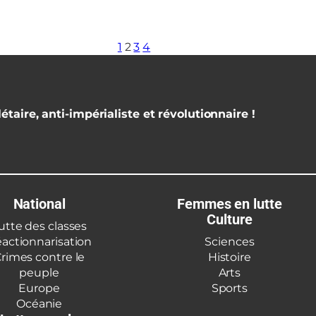
1
2
3
4
étaire, anti-impérialiste et révolutionnaire !
National
Femmes en lutte
Culture
utte des classes
actionnarisation
Sciences
rimes contre le
Histoire
peuple
Arts
Europe
Sports
Océanie