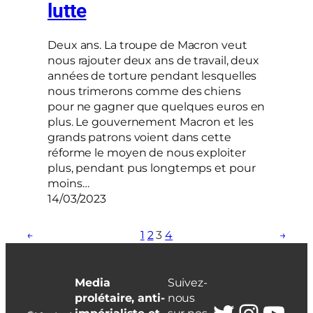
lutte
Deux ans. La troupe de Macron veut
nous rajouter deux ans de travail, deux
années de torture pendant lesquelles
nous trimerons comme des chiens
pour ne gagner que quelques euros en
plus. Le gouvernement Macron et les
grands patrons voient dans cette
réforme le moyen de nous exploiter
plus, pendant pus longtemps et pour
moins…
14/03/2023
←
1
2
3
4
→
Media
Suivez-
prolétaire, anti-
nous
Twitter
Insta
You