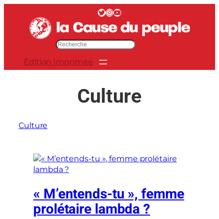
Aller
Twitter
Instagram
YouTube
au
contenu
R
e
Édition Imprimée
c
h
e
Culture
r
c
h
Culture
e
r
« M’entends-tu », femme
prolétaire lambda ?