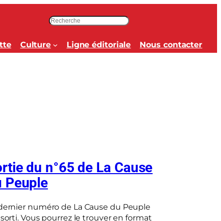
R
e
c
tte
Culture
Ligne éditoriale
Nous contacter
h
e
r
c
h
e
r
rtie du n°65 de La Cause
 Peuple
dernier numéro de La Cause du Peuple
 sorti. Vous pourrez le trouver en format