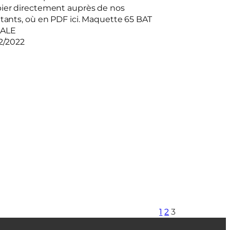
ier directement auprès de nos
itants, où en PDF ici. Maquette 65 BAT
NALE
12/2022
1
2
3