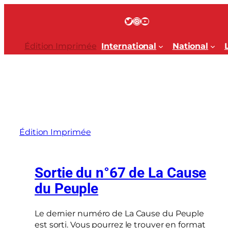
Aller
au
Twitter
Instagram
YouTube
contenu
Édition Imprimée
International
National
Édition Imprimée
Sortie du n°67 de La Cause
du Peuple
Le dernier numéro de La Cause du Peuple
est sorti. Vous pourrez le trouver en format