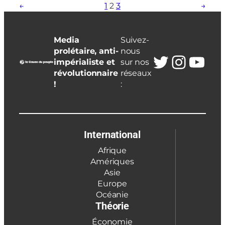
←
1
2
3
→
Media
Suivez-
prolétaire, anti-
nous
Twitter
Insta
You
impérialiste et
sur nos
révolutionnaire
réseaux
!
:
International
Afrique
Amériques
Asie
Europe
Océanie
Théorie
Économie