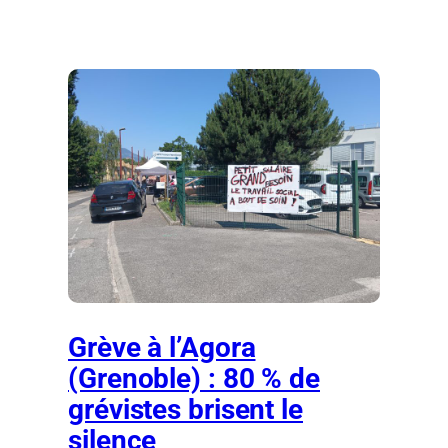
Grève à l’Agora
(Grenoble) : 80 % de
grévistes brisent le
silence