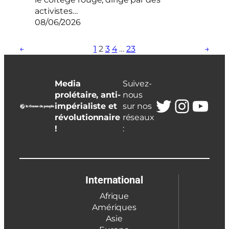
activistes…
08/06/2026
←
1
2
3
4
…
23
→
Media
Suivez-
prolétaire, anti-
nous
Twitter
Insta
You
impérialiste et
sur nos
révolutionnaire
réseaux
!
:
International
Afrique
Amériques
Asie