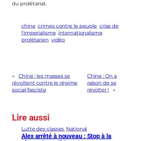
du prolétariat.
o
]
C
chine
crimes contre le peuple
crise de
h
l'imperialisme
internationalisme
prolétarien
vidéo
i
n
e
:
L
←
Chine : les masses se
Chine : On a
révoltent contre le régime
raison de se
e
social-fasciste
révolter !
→
s
m
a
Lire aussi
s
s
Lutte des classes
, 
National
e
Alex arrêté à nouveau : Stop à la