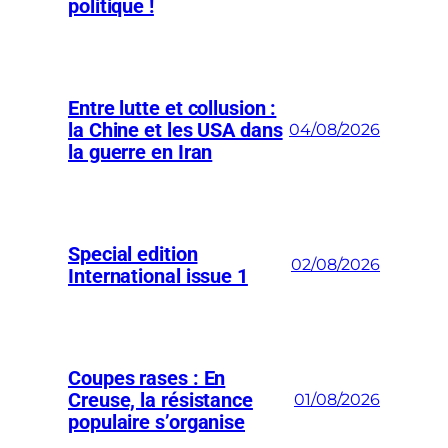
a
politique !
t
i
o
Entre lutte et collusion :
n
la Chine et les USA dans
04/08/2026
a
la guerre en Iran
l
e
Special edition
02/08/2026
International issue 1
Coupes rases : En
Creuse, la résistance
01/08/2026
populaire s’organise