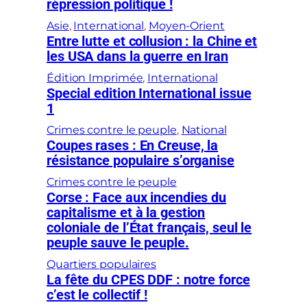
répression politique !
s
c
Asie
, 
International
, 
Moyen-Orient
Entre lutte et collusion : la Chine et
h
les USA dans la guerre en Iran
i
n
Édition Imprimée
, 
International
Special edition International issue
o
1
i
Crimes contre le peuple
, 
National
s
Coupes rases : En Creuse, la
e
résistance populaire s’organise
s
Crimes contre le peuple
e
Corse : Face aux incendies du
n
capitalisme et à la gestion
l
coloniale de l’État français, seul le
peuple sauve le peuple.
u
t
Quartiers populaires
La fête du CPES DDF : notre force
t
c’est le collectif !
e