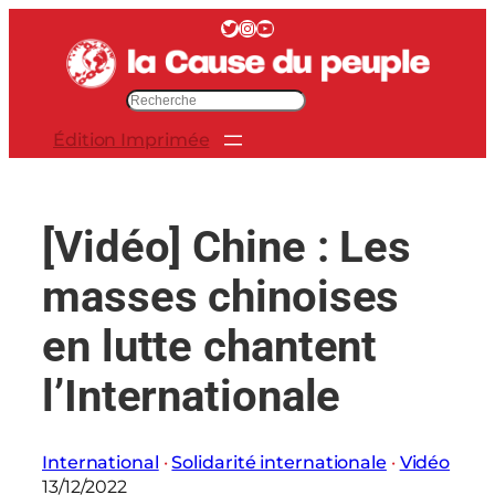
Aller
Twitter
Instagram
YouTube
au
contenu
R
e
Édition Imprimée
c
h
e
r
[Vidéo] Chine : Les
c
h
masses chinoises
e
r
en lutte chantent
l’Internationale
International
 · 
Solidarité internationale
 · 
Vidéo
13/12/2022