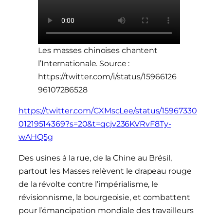
Les masses chinoises chantent
l’Internationale. Source :
https://twitter.com/i/status/15966126
96107286528
https://twitter.com/CXMscLee/status/15967330
01219514369?s=20&t=qcjv236KVRvF8Ty-
wAHQ5g
:
Des usines à la rue, de la Chine au Brésil,
[
partout les Masses relèvent le drapeau rouge
V
de la révolte contre l’impérialisme, le
i
révisionnisme, la bourgeoisie, et combattent
d
pour l’émancipation mondiale des travailleurs
é