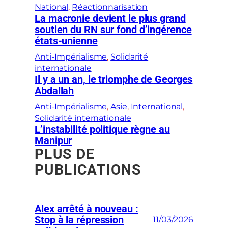
National
, 
Réactionnarisation
c
La macronie devient le plus grand
h
soutien du RN sur fond d’ingérence
a
états-unienne
n
Anti-Impérialisme
, 
Solidarité
t
internationale
e
Il y a un an, le triomphe de Georges
Abdallah
n
t
Anti-Impérialisme
, 
Asie
, 
International
, 
Solidarité internationale
l
L’instabilité politique règne au
’
Manipur
I
PLUS DE
n
PUBLICATIONS
t
e
r
Alex arrêté à nouveau :
n
Stop à la répression
11/03/2026