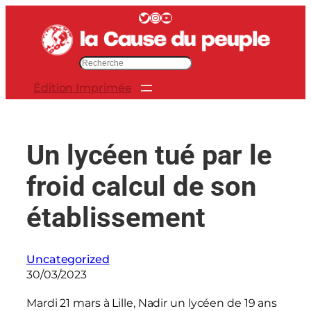
Aller
Twitter
Instagram
YouTube
au
contenu
R
e
Édition Imprimée
c
h
e
r
Un lycéen tué par le
c
h
froid calcul de son
e
r
établissement
Uncategorized
30/03/2023
Mardi 21 mars à Lille, Nadir un lycéen de 19 ans