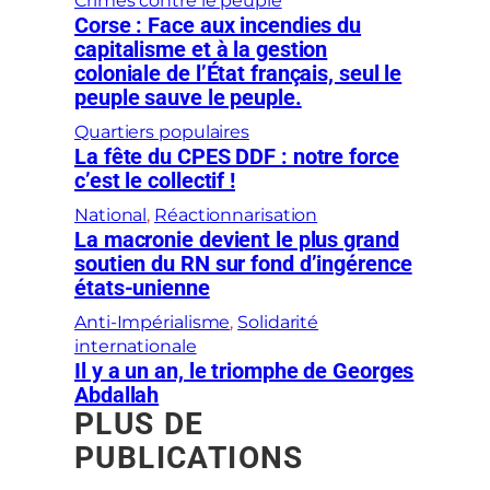
Crimes contre le peuple
Corse : Face aux incendies du
capitalisme et à la gestion
coloniale de l’État français, seul le
peuple sauve le peuple.
Quartiers populaires
La fête du CPES DDF : notre force
c’est le collectif !
National
, 
Réactionnarisation
La macronie devient le plus grand
soutien du RN sur fond d’ingérence
états-unienne
Anti-Impérialisme
, 
Solidarité
internationale
Il y a un an, le triomphe de Georges
Abdallah
PLUS DE
PUBLICATIONS