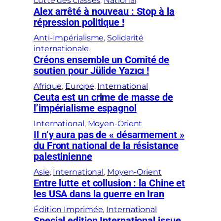
Lutte des classes
, 
National
Alex arrêté à nouveau : Stop à la
répression politique !
Anti-Impérialisme
, 
Solidarité
internationale
Créons ensemble un Comité de
soutien pour Jülide Yazıcı !
Afrique
, 
Europe
, 
International
Ceuta est un crime de masse de
l’impérialisme espagnol
International
, 
Moyen-Orient
Il n’y aura pas de « désarmement »
du Front national de la résistance
palestinienne
Asie
, 
International
, 
Moyen-Orient
Entre lutte et collusion : la Chine et
les USA dans la guerre en Iran
Édition Imprimée
, 
International
Special edition International issue