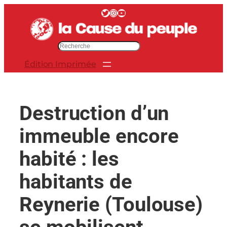
Aller
Twitter
Instagram
YouTube
au
contenu
R
e
Édition Imprimée
c
h
e
r
Destruction d’un
c
h
immeuble encore
e
r
habité : les
habitants de
Reynerie (Toulouse)