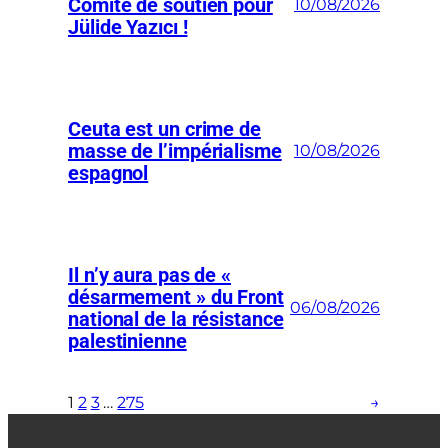
Comité de soutien pour
10/08/2026
Jülide Yazıcı !
Ceuta est un crime de
masse de l’impérialisme
10/08/2026
espagnol
Il n’y aura pas de «
désarmement » du Front
06/08/2026
national de la résistance
palestinienne
1
2
3
…
275
→