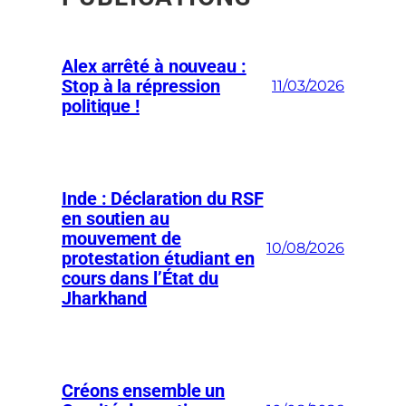
Alex arrêté à nouveau :
Stop à la répression
11/03/2026
politique !
Inde : Déclaration du RSF
en soutien au
mouvement de
10/08/2026
protestation étudiant en
cours dans l’État du
Jharkhand
Créons ensemble un