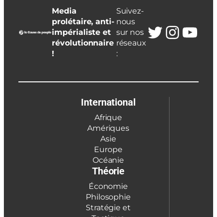
Media
Suivez-
prolétaire, anti-
nous
Twitter
Insta
You
impérialiste et
sur nos
révolutionnaire
réseaux
!
:
International
Afrique
Amériques
Asie
Europe
Océanie
Théorie
Économie
Philosophie
Stratégie et