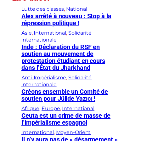
Lutte des classes
, 
National
Alex arrêté à nouveau : Stop à la
répression politique !
Asie
, 
International
, 
Solidarité
internationale
Inde : Déclaration du RSF en
soutien au mouvement de
protestation étudiant en cours
dans l’État du Jharkhand
Anti-Impérialisme
, 
Solidarité
internationale
Créons ensemble un Comité de
soutien pour Jülide Yazıcı !
Afrique
, 
Europe
, 
International
Ceuta est un crime de masse de
l’impérialisme espagnol
International
, 
Moyen-Orient
Il n’y aura pas de « désarmement »