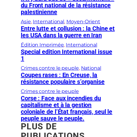
du Front national de la résistance
palestinienne
Asie
, 
International
, 
Moyen-Orient
Entre lutte et collusion : la Chine et
les USA dans la guerre en Iran
Édition Imprimée
, 
International
Special edition International issue
1
Crimes contre le peuple
, 
National
Coupes rases : En Creuse, la
résistance populaire s’organise
Crimes contre le peuple
Corse : Face aux incendies du
capitalisme et à la gestion
coloniale de l’État français, seul le
peuple sauve le peuple.
PLUS DE
PUBLICATIONS