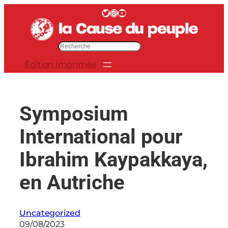
Aller
Twitter
Instagram
YouTube
au
contenu
R
e
Édition Imprimée
c
h
e
r
Symposium
c
h
International pour
e
r
Ibrahim Kaypakkaya,
en Autriche
Uncategorized
09/08/2023