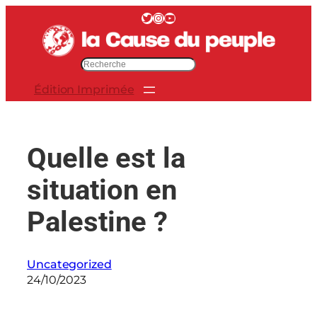
Aller
Twitter
Instagram
YouTube
au
contenu
R
e
Édition Imprimée
c
h
e
r
Quelle est la
c
h
situation en
e
r
Palestine ?
Uncategorized
24/10/2023