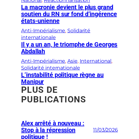
National
, 
Réactionnarisation
La macronie devient le plus grand
soutien du RN sur fond d’ingérence
états-unienne
Anti-Impérialisme
, 
Solidarité
internationale
Il y a un an, le triomphe de Georges
Abdallah
Anti-Impérialisme
, 
Asie
, 
International
, 
Solidarité internationale
L’instabilité politique règne au
Manipur
PLUS DE
PUBLICATIONS
Alex arrêté à nouveau :
Stop à la répression
11/03/2026
politique !