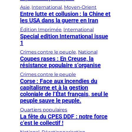
Asie
, 
International
, 
Moyen-Orient
Entre lutte et collusion : la Chine et
les USA dans la guerre en Iran
Édition Imprimée
, 
International
Special edition International issue
1
Crimes contre le peuple
, 
National
Coupes rases : En Creuse, la
résistance populaire s’organise
Crimes contre le peuple
Corse : Face aux incendies du
capitalisme et à la gestion
coloniale de l’État français, seul le
peuple sauve le peuple.
Quartiers populaires
La fête du CPES DDF : notre force
c’est le collectif !