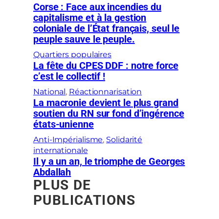
Corse : Face aux incendies du
capitalisme et à la gestion
coloniale de l’État français, seul le
peuple sauve le peuple.
Quartiers populaires
La fête du CPES DDF : notre force
c’est le collectif !
National
, 
Réactionnarisation
La macronie devient le plus grand
soutien du RN sur fond d’ingérence
états-unienne
Anti-Impérialisme
, 
Solidarité
internationale
Il y a un an, le triomphe de Georges
Abdallah
PLUS DE
PUBLICATIONS