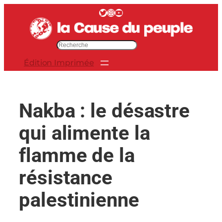
Aller
Twitter
Instagram
YouTube
au
contenu
R
e
Édition Imprimée
c
h
e
r
Nakba : le désastre
c
h
qui alimente la
e
r
flamme de la
résistance
palestinienne