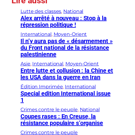
Lire aussi
Lutte des classes
, 
National
Alex arrêté à nouveau : Stop à la
répression politique !
International
, 
Moyen-Orient
Il n’y aura pas de « désarmement »
du Front national de la résistance
palestinienne
Asie
, 
International
, 
Moyen-Orient
Entre lutte et collusion : la Chine et
les USA dans la guerre en Iran
Édition Imprimée
, 
International
Special edition International issue
1
Crimes contre le peuple
, 
National
Coupes rases : En Creuse, la
résistance populaire s’organise
Crimes contre le peuple