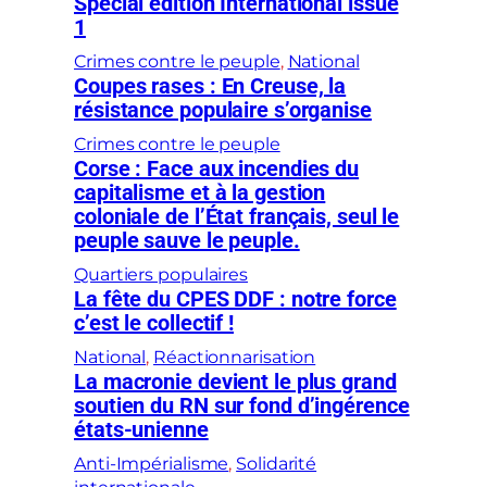
Special edition International issue
1
Crimes contre le peuple
, 
National
Coupes rases : En Creuse, la
résistance populaire s’organise
Crimes contre le peuple
Corse : Face aux incendies du
capitalisme et à la gestion
coloniale de l’État français, seul le
peuple sauve le peuple.
Quartiers populaires
La fête du CPES DDF : notre force
c’est le collectif !
National
, 
Réactionnarisation
La macronie devient le plus grand
soutien du RN sur fond d’ingérence
états-unienne
Anti-Impérialisme
, 
Solidarité