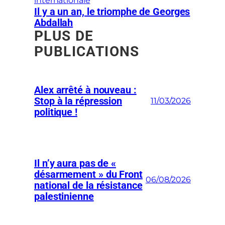
internationale
Il y a un an, le triomphe de Georges
Abdallah
PLUS DE
PUBLICATIONS
Alex arrêté à nouveau :
Stop à la répression
11/03/2026
politique !
Il n’y aura pas de «
désarmement » du Front
06/08/2026
national de la résistance
palestinienne