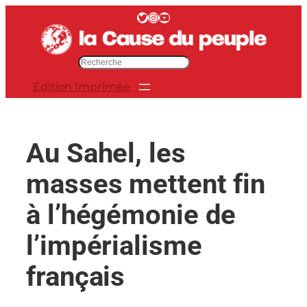
Aller
Twitter
Instagram
YouTube
au
contenu
R
e
Édition Imprimée
c
h
e
r
Au Sahel, les
c
h
masses mettent fin
e
r
à l’hégémonie de
l’impérialisme
français