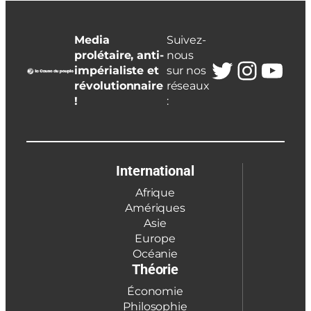
Media
Suivez-
prolétaire, anti-
nous
Twitter
Insta
You
impérialiste et
sur nos
révolutionnaire
réseaux
!
:
International
Afrique
Amériques
Asie
Europe
Océanie
Théorie
Économie
Philosophie