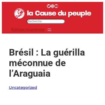
Aller
Twitter
Instagram
YouTube
au
contenu
R
e
Édition Imprimée
c
h
e
r
Brésil : La guérilla
c
h
méconnue de
e
r
l’Araguaia
Uncategorized