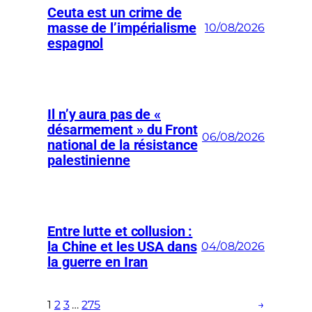
Ceuta est un crime de
masse de l’impérialisme
10/08/2026
espagnol
Il n’y aura pas de «
désarmement » du Front
06/08/2026
national de la résistance
palestinienne
Entre lutte et collusion :
la Chine et les USA dans
04/08/2026
la guerre en Iran
1
2
3
…
275
→