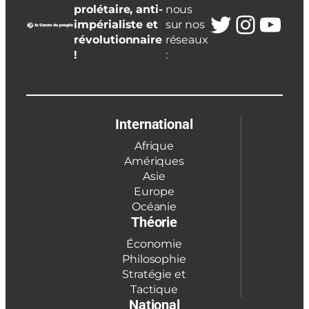
prolétaire, anti-
nous
Twitter
Insta
You
impérialiste et
sur nos
révolutionnaire
réseaux
!
:
International
Afrique
Amériques
Asie
Europe
Océanie
Théorie
Économie
Philosophie
Stratégie et
Tactique
National