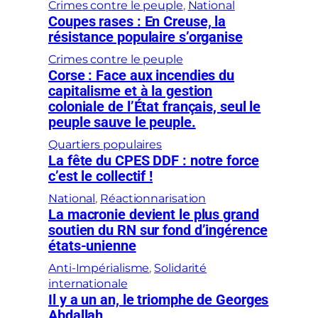
Crimes contre le peuple
, 
National
Coupes rases : En Creuse, la
résistance populaire s’organise
Crimes contre le peuple
Corse : Face aux incendies du
capitalisme et à la gestion
coloniale de l’État français, seul le
peuple sauve le peuple.
Quartiers populaires
La fête du CPES DDF : notre force
c’est le collectif !
National
, 
Réactionnarisation
La macronie devient le plus grand
soutien du RN sur fond d’ingérence
états-unienne
Anti-Impérialisme
, 
Solidarité
internationale
Il y a un an, le triomphe de Georges
Abdallah