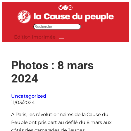
Aller
Twitter
Instagram
YouTube
au
contenu
R
e
Édition Imprimée
c
h
e
r
Photos : 8 mars
c
h
2024
e
r
Uncategorized
11/03/2024
A Paris, les révolutionnaires de la Cause du
Peuple ont pris part au défilé du 8 mars aux
côtés des camarades de Jeunes