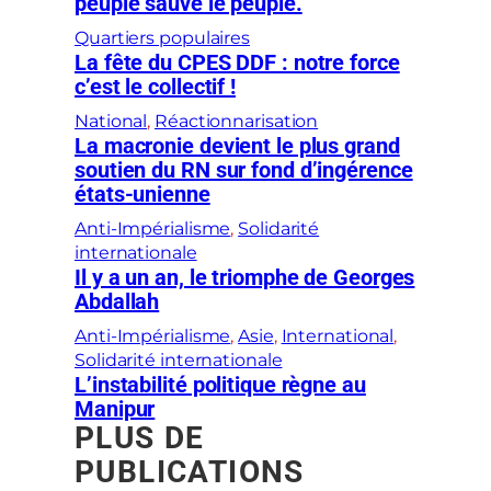
peuple sauve le peuple.
Quartiers populaires
La fête du CPES DDF : notre force
c’est le collectif !
National
, 
Réactionnarisation
La macronie devient le plus grand
soutien du RN sur fond d’ingérence
états-unienne
Anti-Impérialisme
, 
Solidarité
internationale
Il y a un an, le triomphe de Georges
Abdallah
Anti-Impérialisme
, 
Asie
, 
International
, 
Solidarité internationale
L’instabilité politique règne au
Manipur
PLUS DE
PUBLICATIONS