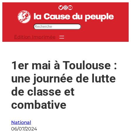
Aller
Twitter
Instagram
YouTube
au
contenu
R
e
Édition Imprimée
c
h
e
r
1er mai à Toulouse :
c
h
une journée de lutte
e
r
de classe et
combative
National
06/07/2024