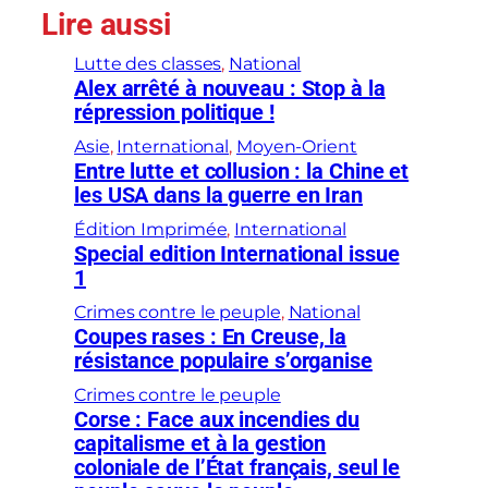
Lire aussi
Lutte des classes
, 
National
Alex arrêté à nouveau : Stop à la
répression politique !
Asie
, 
International
, 
Moyen-Orient
Entre lutte et collusion : la Chine et
les USA dans la guerre en Iran
Édition Imprimée
, 
International
Special edition International issue
1
Crimes contre le peuple
, 
National
Coupes rases : En Creuse, la
résistance populaire s’organise
Crimes contre le peuple
Corse : Face aux incendies du
capitalisme et à la gestion
coloniale de l’État français, seul le