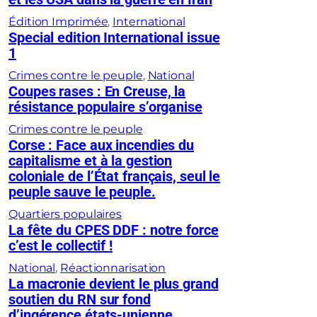
Édition Imprimée
, 
International
Special edition International issue
1
Crimes contre le peuple
, 
National
Coupes rases : En Creuse, la
résistance populaire s’organise
Crimes contre le peuple
Corse : Face aux incendies du
capitalisme et à la gestion
coloniale de l’État français, seul le
peuple sauve le peuple.
Quartiers populaires
La fête du CPES DDF : notre force
c’est le collectif !
National
, 
Réactionnarisation
La macronie devient le plus grand
soutien du RN sur fond
d’ingérence états-unienne