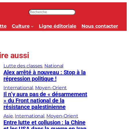
R
e
c
tte
Culture
Ligne éditoriale
Nous contacter
h
e
r
c
ire aussi
h
e
Lutte des classes
, 
National
r
Alex arrêté à nouveau : Stop à la
répression politique !
International
, 
Moyen-Orient
Il n’y aura pas de « désarmement
» du Front national de la
résistance palestinienne
Asie
, 
International
, 
Moyen-Orient
Entre lutte et collusion : la Chine
et les USA dans la guerre en Iran