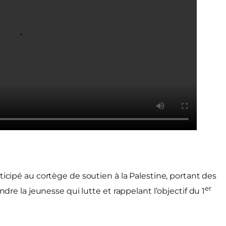
articipé au cortège de soutien à la Palestine, portant des
er
ndre la jeunesse qui lutte et rappelant l’objectif du 1