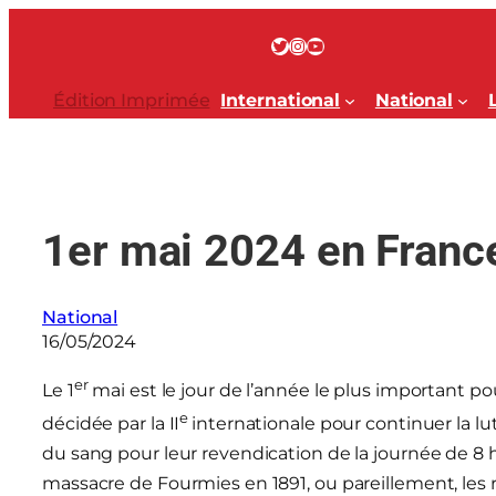
Aller
au
Twitter
Instagram
YouTube
contenu
Édition Imprimée
International
National
1er mai 2024 en Franc
National
16/05/2024
er
Le 1
mai est le jour de l’année le plus important p
e
décidée par la II
internationale pour continuer la lu
du sang pour leur revendication de la journée de 8 
massacre de Fourmies en 1891, ou pareillement, les 