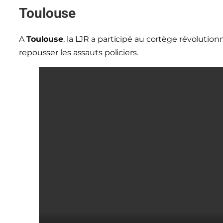
Toulouse
A
Toulouse
, la LJR a participé au cortège révolutionn
repousser les assauts policiers.