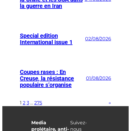
la guerre en Iran
Special edition
02/08/2026
International issue 1
Coupes rases : En
Creuse, la résistance
01/08/2026
populaire s’organise
1
2
3
…
275
→
Media
Suivez-
prolétaire, anti-
nous