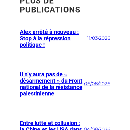
PLUS DE
PUBLICATIONS
Alex arrêté à nouveau :
Stop à la répression
11/03/2026
politique !
Il n’y aura pas de «
désarmement » du Front
06/08/2026
national de la résistance
palestinienne
Entre lutte et collusion :
la Chine et les USA dans
04/08/2026