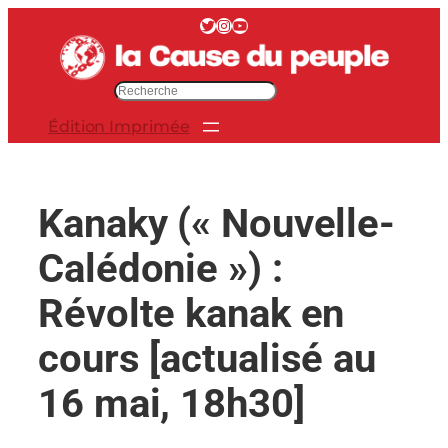
Aller
Twitter
Instagram
YouTube
au
contenu
R
e
Édition Imprimée
c
h
e
r
Kanaky (« Nouvelle-
c
h
Calédonie ») :
e
r
Révolte kanak en
cours [actualisé au
16 mai, 18h30]