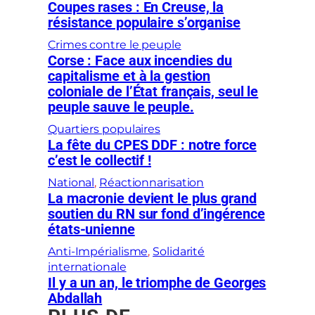
Coupes rases : En Creuse, la
résistance populaire s’organise
Crimes contre le peuple
Corse : Face aux incendies du
capitalisme et à la gestion
coloniale de l’État français, seul le
peuple sauve le peuple.
Quartiers populaires
La fête du CPES DDF : notre force
c’est le collectif !
National
, 
Réactionnarisation
La macronie devient le plus grand
soutien du RN sur fond d’ingérence
états-unienne
Anti-Impérialisme
, 
Solidarité
internationale
Il y a un an, le triomphe de Georges
Abdallah