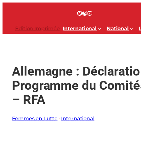
Aller
au
Twitter
Instagram
YouTube
contenu
Édition Imprimée
International
National
Allemagne : Déclaratio
Programme du Comité
– RFA
Femmes en Lutte
 · 
International