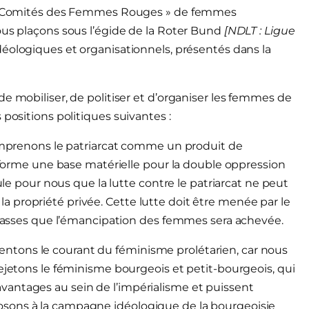
s « Comités des Femmes Rouges » de femmes
ous plaçons sous l’égide de la Roter Bund
[NDLT : Ligue
déologiques et organisationnels, présentés dans la
e mobiliser, de politiser et d’organiser les femmes de
positions politiques suivantes :
comprenons le patriarcat comme un produit de
, forme une base matérielle pour la double oppression
oule pour nous que la lutte contre le patriarcat ne peut
 propriété privée. Cette lutte doit être menée par le
 classes que l’émancipation des femmes sera achevée.
tons le courant du féminisme prolétarien, car nous
rejetons le féminisme bourgeois et petit-bourgeois, qui
antages au sein de l’impérialisme et puissent
sons à la campagne idéologique de la bourgeoisie