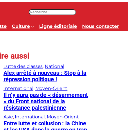
R
e
c
tte
Culture
Ligne éditoriale
Nous contacter
h
e
r
c
ire aussi
h
e
Lutte des classes
, 
National
r
Alex arrêté à nouveau : Stop à la
répression politique !
International
, 
Moyen-Orient
Il n’y aura pas de « désarmement
» du Front national de la
résistance palestinienne
Asie
, 
International
, 
Moyen-Orient
Entre lutte et collusion : la Chine
et les USA dans la guerre en Iran