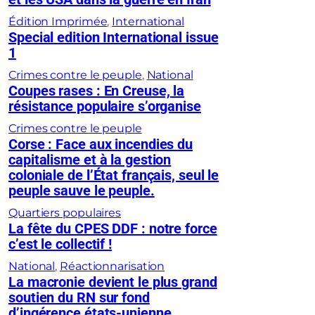
Édition Imprimée
, 
International
Special edition International issue
1
Crimes contre le peuple
, 
National
Coupes rases : En Creuse, la
résistance populaire s’organise
Crimes contre le peuple
Corse : Face aux incendies du
capitalisme et à la gestion
coloniale de l’État français, seul le
peuple sauve le peuple.
Quartiers populaires
La fête du CPES DDF : notre force
c’est le collectif !
National
, 
Réactionnarisation
La macronie devient le plus grand
soutien du RN sur fond
d’ingérence états-unienne