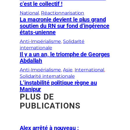
c’est le collectif !
National
, 
Réactionnarisation
La macronie devient le plus grand
soutien du RN sur fond d’ingérence
états-unienne
Anti-Impérialisme
, 
Solidarité
internationale
Il y a un an, le triomphe de Georges
Abdallah
Anti-Impérialisme
, 
Asie
, 
International
, 
Solidarité internationale
L’instabilité politique règne au
Manipur
PLUS DE
PUBLICATIONS
Alex arrêté à nouveau :