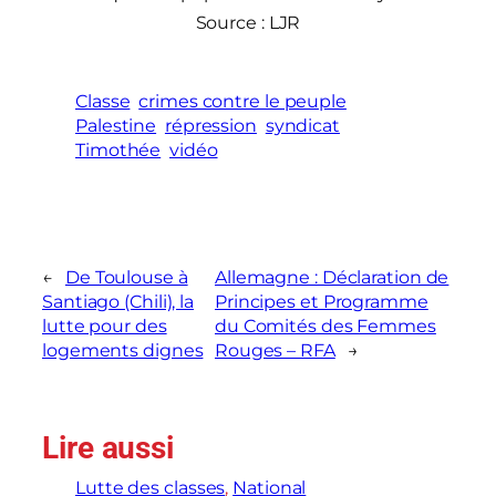
Source : LJR
Classe
crimes contre le peuple
Palestine
répression
syndicat
Timothée
vidéo
←
De Toulouse à
Allemagne : Déclaration de
Santiago (Chili), la
Principes et Programme
lutte pour des
du Comités des Femmes
logements dignes
Rouges – RFA
→
Lire aussi
Lutte des classes
, 
National