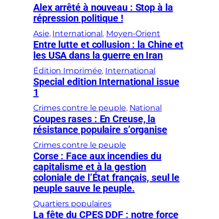
Alex arrêté à nouveau : Stop à la
répression politique !
Asie
, 
International
, 
Moyen-Orient
Entre lutte et collusion : la Chine et
les USA dans la guerre en Iran
Édition Imprimée
, 
International
Special edition International issue
1
Crimes contre le peuple
, 
National
Coupes rases : En Creuse, la
résistance populaire s’organise
Crimes contre le peuple
Corse : Face aux incendies du
capitalisme et à la gestion
coloniale de l’État français, seul le
peuple sauve le peuple.
Quartiers populaires
La fête du CPES DDF : notre force