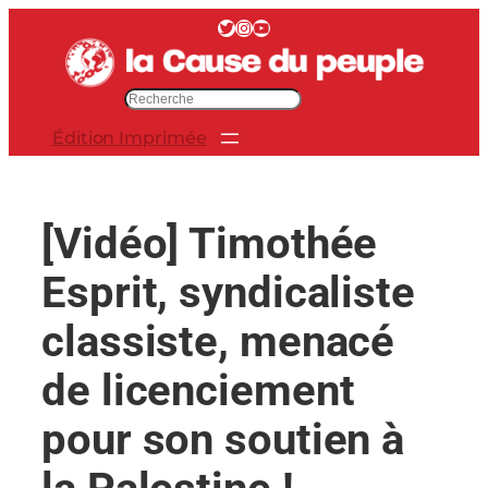
Aller
Twitter
Instagram
YouTube
au
contenu
R
e
Édition Imprimée
c
h
e
r
[Vidéo] Timothée
c
h
Esprit, syndicaliste
e
r
classiste, menacé
de licenciement
pour son soutien à