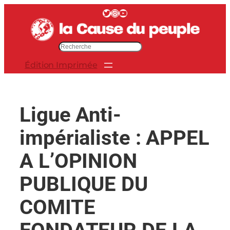
Aller
Twitter
Instagram
YouTube
au
contenu
R
e
Édition Imprimée
c
h
e
r
Ligue Anti-
c
h
impérialiste : APPEL
e
r
A L’OPINION
PUBLIQUE DU
COMITE