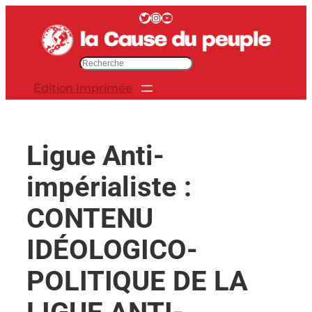
Aller
Twitter
Instagram
YouTube
au
contenu
R
e
Édition Imprimée
c
h
e
r
Ligue Anti-
c
h
impérialiste :
e
r
CONTENU
IDÉOLOGICO-
POLITIQUE DE LA