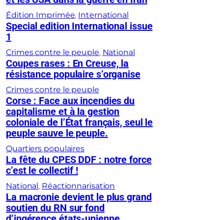
Édition Imprimée
, 
International
Special edition International issue
1
Crimes contre le peuple
, 
National
Coupes rases : En Creuse, la
résistance populaire s’organise
Crimes contre le peuple
Corse : Face aux incendies du
capitalisme et à la gestion
coloniale de l’État français, seul le
peuple sauve le peuple.
Quartiers populaires
La fête du CPES DDF : notre force
c’est le collectif !
National
, 
Réactionnarisation
La macronie devient le plus grand
soutien du RN sur fond
d’ingérence états-unienne