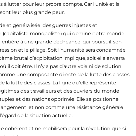
 à lutter pour leur propre compte. Car l’unité et la
ont leur plus grande peur.
de et généralisée, des guerres injustes et
te (capitaliste monopoliste) qui domine notre monde
é entière à une grande déchéance, qui poursuit son
ppression et le pillage. Soit l’humanité sera condamnée
me brutal d’exploitation implique, soit elle enverra
ù il doit être. Il n’y a pas d’autre voie ni de solution
t comme une composante directe de la lutte des classes
e la lutte des classes. La ligne qu’elle représente
gitimes des travailleurs et des ouvriers du monde
peuples et des nations opprimés. Elle se positionne
 changement, et non comme une résistance générale
’égard de la situation actuelle.
ère cohérent et ne mobilisera pour la révolution que si