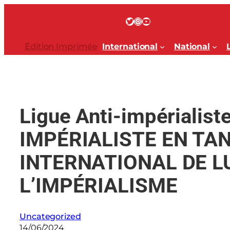
Aller
au
Twitter
Instagram
YouTube
contenu
Édition Imprimée
International
National
Ligue Anti-impérialist
IMPÉRIALISTE EN TA
INTERNATIONAL DE L
L’IMPÉRIALISME
Uncategorized
14/06/2024