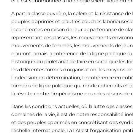
elle est subordonnée à l’idéologie scientifique du pro
A part la classe ouvrière, la colère et la résistance d
peuples opprimés et d’autres couches laborieuses c
incohérentes en raison de leur appartenance de cla
représentant ces classes, les mouvements environn
mouvements de femmes, les mouvements de jeunes q
n’auront jamais la cohérence de la ligne politique d
historique du prolétariat de faire en sorte que les fo
les différentes formes d’organisation, les moyens de 
l’indécision en détermination, l’incohérence en cohé
former une ligne politique qui rende cohérents et dé
la révolte contre l’impérialisme pour des raisons de 
Dans les conditions actuelles, où la lutte des class
domaines de la vie, il est de notre responsabilité iné
et des peuples opprimés en concrétisant des syndic
l’échelle internationale. La LAI est l’organisation pra