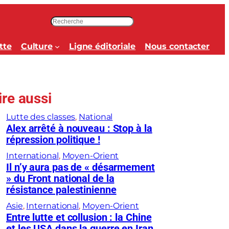
R
e
c
tte
Culture
Ligne éditoriale
Nous contacter
h
e
r
c
ire aussi
h
e
Lutte des classes
, 
National
r
Alex arrêté à nouveau : Stop à la
répression politique !
International
, 
Moyen-Orient
Il n’y aura pas de « désarmement
» du Front national de la
résistance palestinienne
Asie
, 
International
, 
Moyen-Orient
Entre lutte et collusion : la Chine
et les USA dans la guerre en Iran