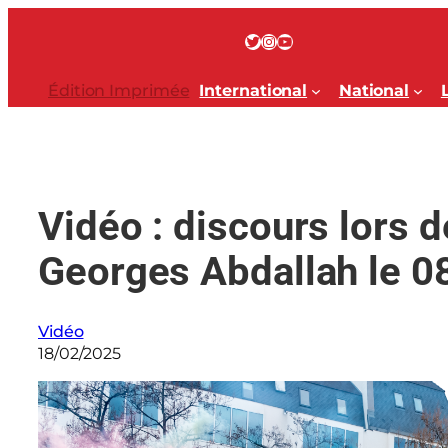
Aller
au
Twitter
Instagram
YouTube
contenu
Édition Imprimée
International
National
Vidéo : discours lors d
Georges Abdallah le 08
Vidéo
18/02/2025