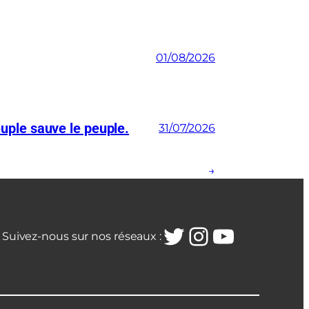
01/08/2026
euple sauve le peuple.
31/07/2026
→
Twitter
Instagra
YouTub
Suivez-nous sur nos réseaux :