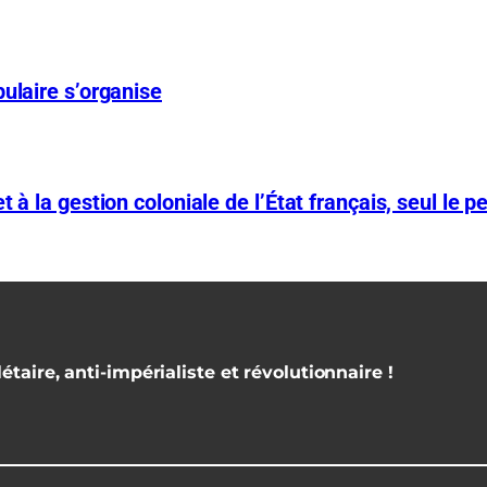
ulaire s’organise
 à la gestion coloniale de l’État français, seul le p
étaire, anti-impérialiste et révolutionnaire !