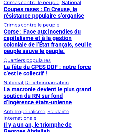
Crimes contre le peuple
, 
National
Coupes rases : En Creuse, la
résistance populaire s’organise
Crimes contre le peuple
Corse : Face aux incendies du
capitalisme et à la gestion
coloniale de l’État français, seul le
peuple sauve le peuple.
Quartiers populaires
La fête du CPES DDF : notre force
c’est le collectif !
National
, 
Réactionnarisation
La macronie devient le plus grand
soutien du RN sur fond
d’ingérence états-unienne
Anti-Impérialisme
, 
Solidarité
internationale
Il y a un an, le triomphe de
Georges Abdallah