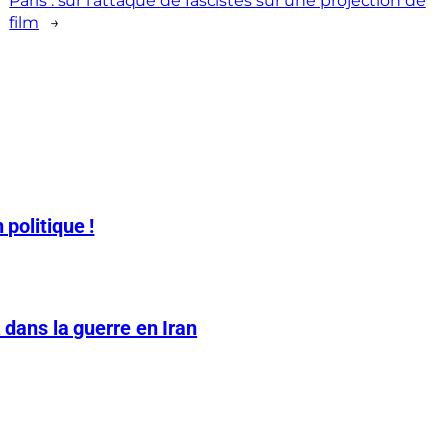
Paris : sur l’attaque de fascistes sur une projection de
film
→
 politique !
A dans la guerre en Iran