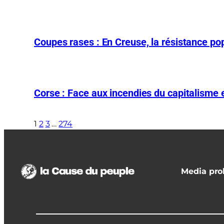
Coupes rases : En Creuse, la résistance pop
Corse : Face aux incendies du capitalisme et
1
2
3
…
274
Media prol