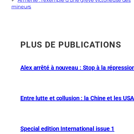
←
Arménie : l’exemple d’une grève victorieuse des
mineurs
PLUS DE PUBLICATIONS
Alex arrêté à nouveau : Stop à la répression
Entre lutte et collusion : la Chine et les US
Special edition International issue 1