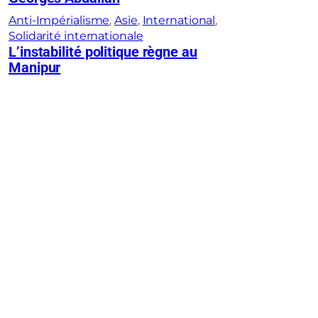
Anti-Impérialisme
, 
Asie
, 
International
, 
Solidarité internationale
L’instabilité politique règne au
Manipur