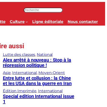
R
e
c
tte
Culture
Ligne éditoriale
Nous contacter
h
e
r
c
ire aussi
h
e
Lutte des classes
, 
National
r
Alex arrêté à nouveau : Stop à la
répression politique !
Asie
, 
International
, 
Moyen-Orient
Entre lutte et collusion : la Chine
et les USA dans la guerre en Iran
Édition Imprimée
, 
International
Special edition International issue
1