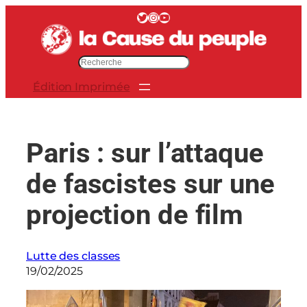
Aller
Twitter
Instagram
YouTube
au
contenu
R
e
Édition Imprimée
c
h
e
r
Paris : sur l’attaque
c
h
de fascistes sur une
e
r
projection de film
Lutte des classes
19/02/2025