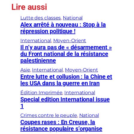
Lire aussi
Lutte des classes
, 
National
Alex arrêté à nouveau : Stop à la
répression politique !
International
, 
Moyen-Orient
Il n’y aura pas de « désarmement »
du Front national de la résistance
palestinienne
Asie
, 
International
, 
Moyen-Orient
Entre lutte et collusion : la Chine et
les USA dans la guerre en Iran
Édition Imprimée
, 
International
Special edition International issue
1
Crimes contre le peuple
, 
National
Coupes rases : En Creuse, la
résistance populaire s’organise