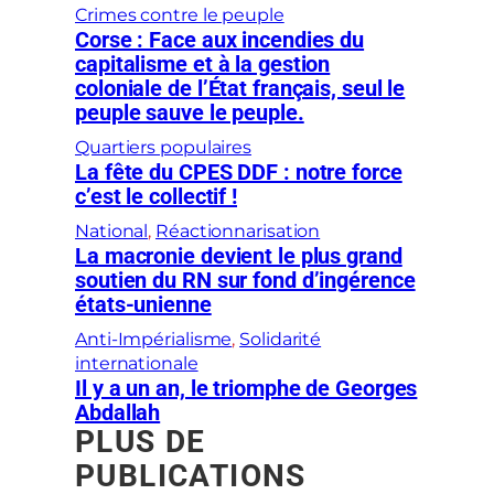
Crimes contre le peuple
Corse : Face aux incendies du
capitalisme et à la gestion
coloniale de l’État français, seul le
peuple sauve le peuple.
Quartiers populaires
La fête du CPES DDF : notre force
c’est le collectif !
National
, 
Réactionnarisation
La macronie devient le plus grand
soutien du RN sur fond d’ingérence
états-unienne
Anti-Impérialisme
, 
Solidarité
internationale
Il y a un an, le triomphe de Georges
Abdallah
PLUS DE
PUBLICATIONS