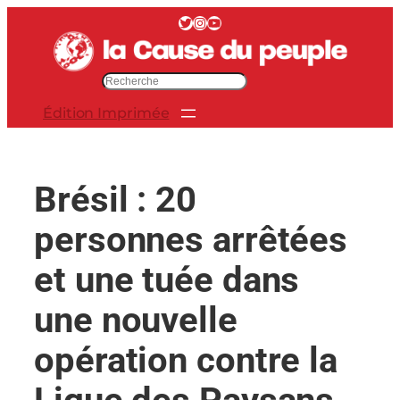
Aller
Twitter
Instagram
YouTube
au
contenu
R
e
Édition Imprimée
c
h
e
r
Brésil : 20
c
h
personnes arrêtées
e
r
et une tuée dans
une nouvelle
opération contre la