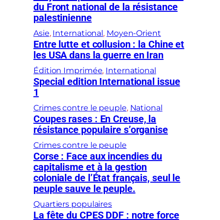
du Front national de la résistance
palestinienne
Asie
, 
International
, 
Moyen-Orient
Entre lutte et collusion : la Chine et
les USA dans la guerre en Iran
Édition Imprimée
, 
International
Special edition International issue
1
Crimes contre le peuple
, 
National
Coupes rases : En Creuse, la
résistance populaire s’organise
Crimes contre le peuple
Corse : Face aux incendies du
capitalisme et à la gestion
coloniale de l’État français, seul le
peuple sauve le peuple.
Quartiers populaires
La fête du CPES DDF : notre force