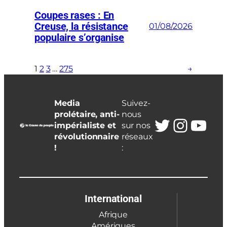
Coupes rases : En
Creuse, la résistance
01/08/2026
populaire s’organise
1
2
3
…
275
→
Media
Suivez-
prolétaire, anti-
nous
Twitter
Insta
You
impérialiste et
sur nos
révolutionnaire
réseaux
!
:
International
Afrique
Amériques