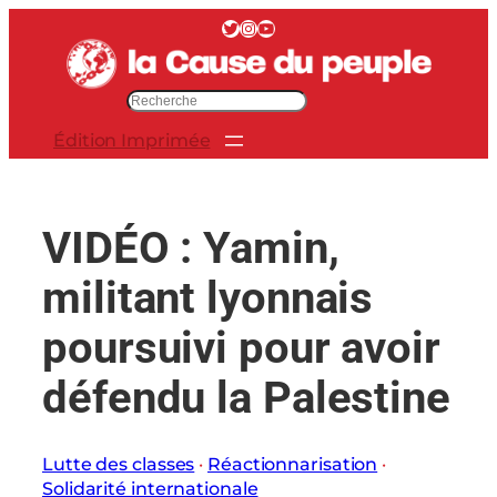
Aller
Twitter
Instagram
YouTube
au
contenu
R
e
Édition Imprimée
c
h
e
r
VIDÉO : Yamin,
c
h
militant lyonnais
e
r
poursuivi pour avoir
défendu la Palestine
Lutte des classes
 · 
Réactionnarisation
 · 
Solidarité internationale