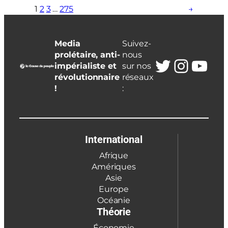
1
2
3
…
275
→
Media
Suivez-
prolétaire, anti-
nous
Twitter
Insta
You
impérialiste et
sur nos
révolutionnaire
réseaux
!
:
International
Afrique
Amériques
Asie
Europe
Océanie
Théorie
Économie