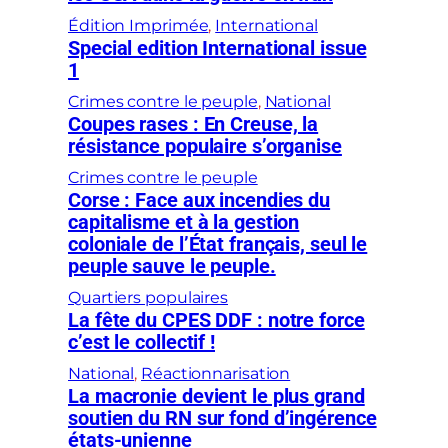
Édition Imprimée
, 
International
Special edition International issue
1
Crimes contre le peuple
, 
National
Coupes rases : En Creuse, la
résistance populaire s’organise
Crimes contre le peuple
Corse : Face aux incendies du
capitalisme et à la gestion
coloniale de l’État français, seul le
peuple sauve le peuple.
Quartiers populaires
La fête du CPES DDF : notre force
c’est le collectif !
National
, 
Réactionnarisation
La macronie devient le plus grand
soutien du RN sur fond d’ingérence
états-unienne