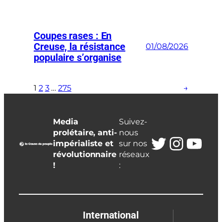
Coupes rases : En
Creuse, la résistance
01/08/2026
populaire s’organise
1
2
3
…
275
→
Media
Suivez-
prolétaire, anti-
nous
Twitter
Insta
You
impérialiste et
sur nos
révolutionnaire
réseaux
!
:
International