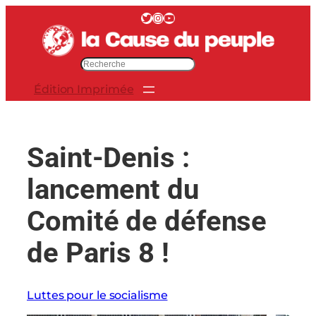
Aller
Twitter
Instagram
YouTube
au
contenu
R
e
Édition Imprimée
c
h
e
r
Saint-Denis :
c
h
lancement du
e
r
Comité de défense
de Paris 8 !
Luttes pour le socialisme