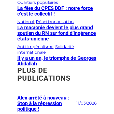
Quartiers populaires
La fête du CPES DDF : notre force
c’est le collectif !
National
, 
Réactionnarisation
La macronie devient le plus grand
soutien du RN sur fond d’ingérence
états-unienne
Anti-Impérialisme
, 
Solidarité
internationale
Il y a un an, le triomphe de Georges
Abdallah
PLUS DE
PUBLICATIONS
Alex arrêté à nouveau :
Stop à la répression
11/03/2026
politique !