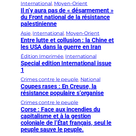
International
, 
Moyen-Orient
Il n’y aura pas de « désarmement »
du Front national de la résistance
palestinienne
Asie
, 
International
, 
Moyen-Orient
Entre lutte et collusion : la Chine et
les USA dans la guerre en Iran
Édition Imprimée
, 
International
Special edition International issue
1
Crimes contre le peuple
, 
National
Coupes rases : En Creuse, la
résistance populaire s’organise
Crimes contre le peuple
Corse : Face aux incendies du
capitalisme et à la gestion
coloniale de l’État français, seul le
peuple sauve le peuple.