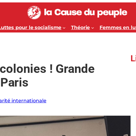
Luttes pour le socialisme
Théorie
Femmes en lu
L
s colonies ! Grande
 Paris
arité internationale