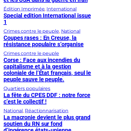
Édition Imprimée
, 
International
Special edition International issue
1
Crimes contre le peuple
, 
National
Coupes rases : En Creuse, la
résistance populaire s’organise
Crimes contre le peuple
Corse : Face aux incendies du
capitalisme et à la gestion
coloniale de l’État français, seul le
peuple sauve le peuple.
Quartiers populaires
La fête du CPES DDF : notre force
c’est le collectif !
National
, 
Réactionnarisation
La macronie devient le plus grand
soutien du RN sur fond
d’ingérence états-unienne