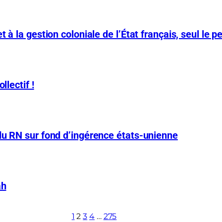
 à la gestion coloniale de l’État français, seul le p
llectif !
du RN sur fond d’ingérence états-unienne
ah
1
2
3
4
…
275