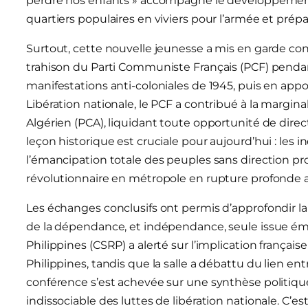
perdre nos enfants » accompagne le développement d
quartiers populaires en viviers pour l’armée et prépa
Surtout, cette nouvelle jeunesse a mis en garde contr
trahison du Parti Communiste Français (PCF) pendan
manifestations anti-coloniales de 1945, puis en appo
Libération nationale, le PCF a contribué à la margi
Algérien (PCA), liquidant toute opportunité de dire
leçon historique est cruciale pour aujourd’hui : le
l’émancipation totale des peuples sans direction 
révolutionnaire en métropole en rupture profonde av
Les échanges conclusifs ont permis d’approfondir la
de la dépendance, et indépendance, seule issue éma
Philippines (CSRP) a alerté sur l’implication frança
Philippines, tandis que la salle a débattu du lien ent
conférence s’est achevée sur une synthèse politique 
indissociable des luttes de libération nationale. C’est 