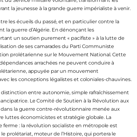
u Service militaire volontaire, transformant les
rant la jeunesse à la grande guerre impérialiste à venir.
e les écueils du passé, et en particulier contre la
t la guerre d’Algérie. En dénonçant les
rtant un soutien purement « pacifiste » à la lutte de
nalisation de ses camarades du Parti Communiste
ction prolétarienne sur le Mouvement National. Cette
s indépendances arrachées ne peuvent conduire à
prolétarienne, appuyée par un mouvement
ec les conceptions légalistes et coloniales-chauvines.
 distinction entre autonomie, simple rafraîchissement
ncipatrice. Le Comité de Soutien à la Révolution aux
ise dans la guerre contre-révolutionnaire menée aux
re luttes économicistes et stratégie globale. La
ferme : la révolution socialiste en métropole est
le prolétariat, moteur de l’Histoire, qui portera le