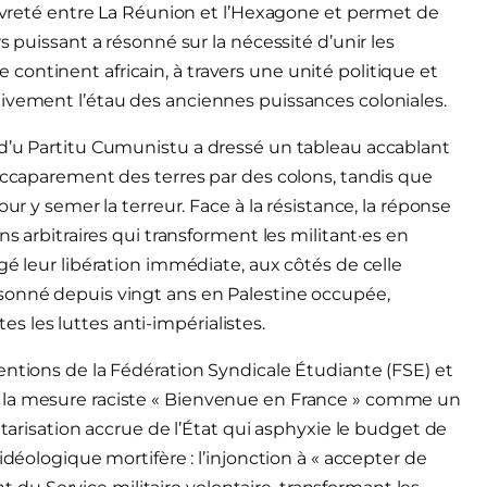
pauvreté entre La Réunion et l’Hexagone et permet de
s puissant a résonné sur la nécessité d’unir les
ontinent africain, à travers une unité politique et
tivement l’étau des anciennes puissances coloniales.
 d’u Partitu Cumunistu a dressé un tableau accablant
 accaparement des terres par des colons, tandis que
ur y semer la terreur. Face à la résistance, la réponse
ns arbitraires qui transforment les militant·es en
gé leur libération immédiate, aux côtés de celle
sonné depuis vingt ans en Palestine occupée,
tes les luttes anti-impérialistes.
entions de la Fédération Syndicale Étudiante (FSE) et
 la mesure raciste « Bienvenue en France » comme un
itarisation accrue de l’État qui asphyxie le budget de
idéologique mortifère : l’injonction à « accepter de