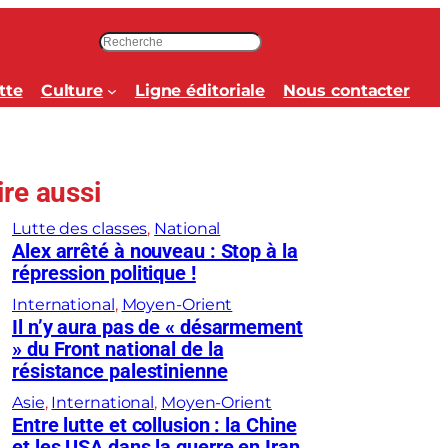
R
e
c
tte
Culture
Ligne éditoriale
Nous contacter
h
e
r
c
ire aussi
h
e
Lutte des classes
, 
National
r
Alex arrêté à nouveau : Stop à la
répression politique !
International
, 
Moyen-Orient
Il n’y aura pas de « désarmement
» du Front national de la
résistance palestinienne
Asie
, 
International
, 
Moyen-Orient
Entre lutte et collusion : la Chine
et les USA dans la guerre en Iran