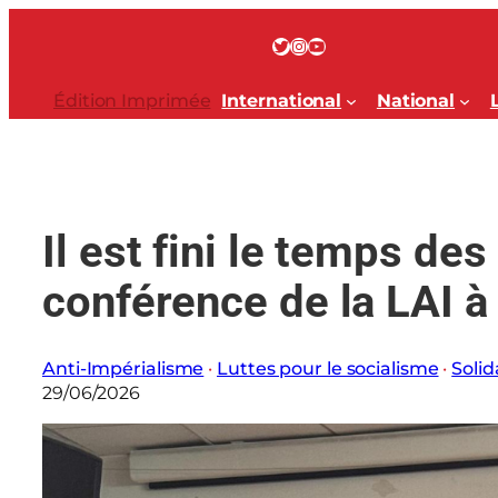
Aller
au
Twitter
Instagram
YouTube
contenu
Édition Imprimée
International
National
Il est fini le temps de
conférence de la LAI à
Anti-Impérialisme
 · 
Luttes pour le socialisme
 · 
Solid
29/06/2026