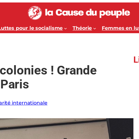
Luttes pour le socialisme
Théorie
Femmes en lu
L
s colonies ! Grande
 Paris
arité internationale