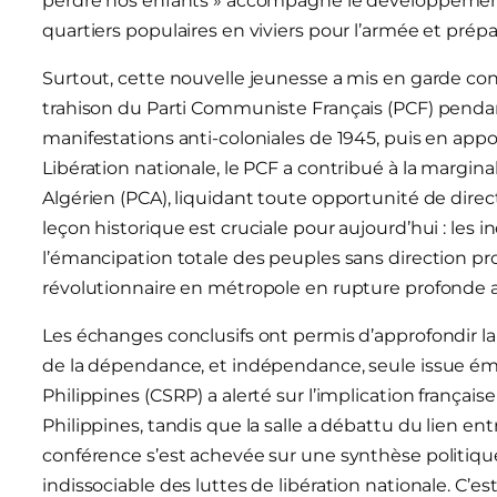
perdre nos enfants » accompagne le développement d
quartiers populaires en viviers pour l’armée et prépa
Surtout, cette nouvelle jeunesse a mis en garde contr
trahison du Parti Communiste Français (PCF) pendan
manifestations anti-coloniales de 1945, puis en appo
Libération nationale, le PCF a contribué à la margi
Algérien (PCA), liquidant toute opportunité de dire
leçon historique est cruciale pour aujourd’hui : le
l’émancipation totale des peuples sans direction 
révolutionnaire en métropole en rupture profonde av
Les échanges conclusifs ont permis d’approfondir la
de la dépendance, et indépendance, seule issue éma
Philippines (CSRP) a alerté sur l’implication frança
Philippines, tandis que la salle a débattu du lien ent
conférence s’est achevée sur une synthèse politique 
indissociable des luttes de libération nationale. C’est 