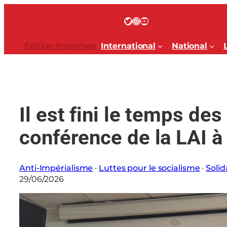
Aller
au
Twitter
Instagram
YouTube
contenu
Édition Imprimée
International
National
Il est fini le temps de
conférence de la LAI à
Anti-Impérialisme
 · 
Luttes pour le socialisme
 · 
Solid
29/06/2026