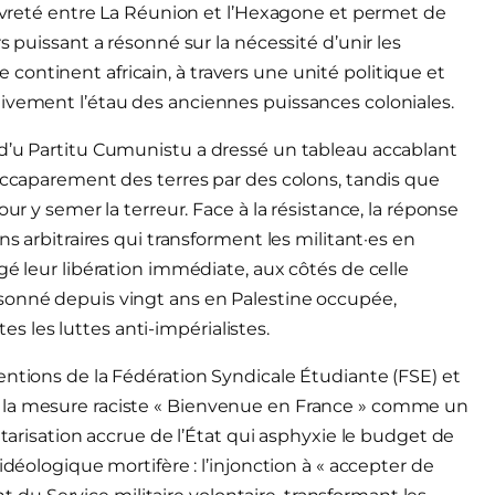
pauvreté entre La Réunion et l’Hexagone et permet de
s puissant a résonné sur la nécessité d’unir les
ontinent africain, à travers une unité politique et
tivement l’étau des anciennes puissances coloniales.
 d’u Partitu Cumunistu a dressé un tableau accablant
 accaparement des terres par des colons, tandis que
ur y semer la terreur. Face à la résistance, la réponse
ns arbitraires qui transforment les militant·es en
gé leur libération immédiate, aux côtés de celle
sonné depuis vingt ans en Palestine occupée,
tes les luttes anti-impérialistes.
entions de la Fédération Syndicale Étudiante (FSE) et
 la mesure raciste « Bienvenue en France » comme un
itarisation accrue de l’État qui asphyxie le budget de
idéologique mortifère : l’injonction à « accepter de