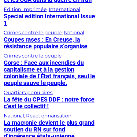
Édition Imprimée
, 
International
Special edition International issue
1
Crimes contre le peuple
, 
National
Coupes rases : En Creuse, la
résistance populaire s’organise
Crimes contre le peuple
Corse : Face aux incendies du
capitalisme et à la gestion
coloniale de l’État français, seul le
peuple sauve le peuple.
Quartiers populaires
La fête du CPES DDF : notre force
c’est le collectif !
National
, 
Réactionnarisation
La macronie devient le plus grand
soutien du RN sur fond
d’ingérence états-unienne