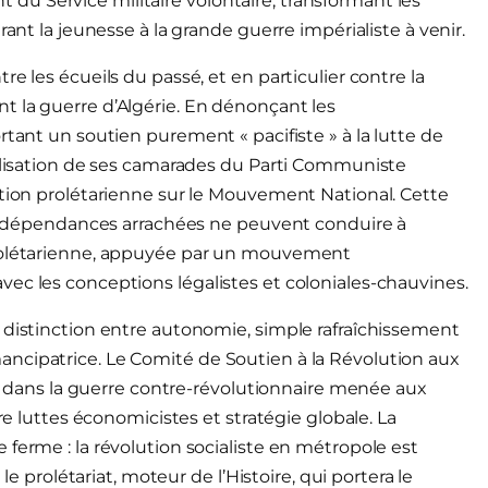
u Service militaire volontaire, transformant les
rant la jeunesse à la grande guerre impérialiste à venir.
e les écueils du passé, et en particulier contre la
t la guerre d’Algérie. En dénonçant les
rtant un soutien purement « pacifiste » à la lutte de
nalisation de ses camarades du Parti Communiste
ction prolétarienne sur le Mouvement National. Cette
s indépendances arrachées ne peuvent conduire à
prolétarienne, appuyée par un mouvement
ec les conceptions légalistes et coloniales-chauvines.
 distinction entre autonomie, simple rafraîchissement
ncipatrice. Le Comité de Soutien à la Révolution aux
ise dans la guerre contre-révolutionnaire menée aux
re luttes économicistes et stratégie globale. La
ferme : la révolution socialiste en métropole est
le prolétariat, moteur de l’Histoire, qui portera le