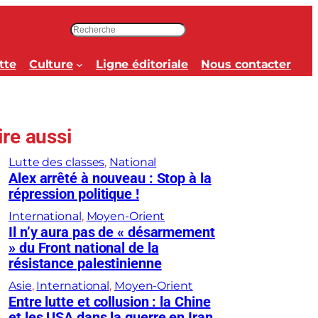
R
e
c
tte
Culture
Ligne éditoriale
Nous contacter
h
e
r
c
ire aussi
h
e
Lutte des classes
, 
National
r
Alex arrêté à nouveau : Stop à la
répression politique !
International
, 
Moyen-Orient
Il n’y aura pas de « désarmement
» du Front national de la
résistance palestinienne
Asie
, 
International
, 
Moyen-Orient
Entre lutte et collusion : la Chine
et les USA dans la guerre en Iran