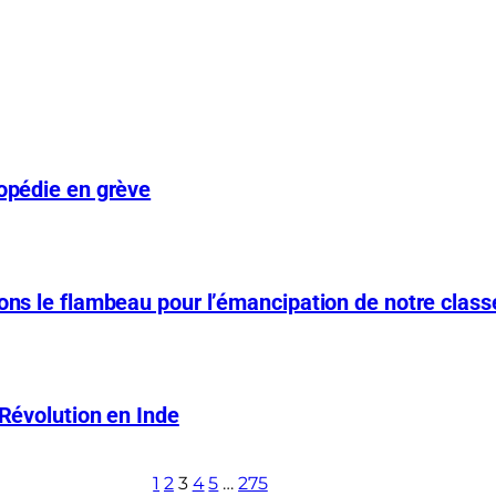
hopédie en grève
nons le flambeau pour l’émancipation de notre class
 Révolution en Inde
1
2
3
4
5
…
275