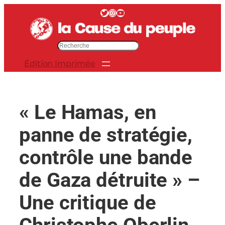
Aller
Twitter
Instagram
YouTube
au
contenu
R
e
Édition Imprimée
c
h
e
r
« Le Hamas, en
c
h
panne de stratégie,
e
r
contrôle une bande
de Gaza détruite » –
Une critique de