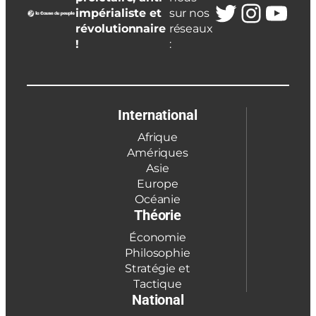
Twitter
Insta
You
impérialiste et
sur nos
révolutionnaire
réseaux
!
:
International
Afrique
Amériques
Asie
Europe
Océanie
Théorie
Économie
Philosophie
Stratégie et
Tactique
National