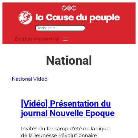
Aller
Twitter
Instagram
YouTube
au
contenu
R
e
Édition Imprimée
c
h
e
National
r
c
h
National
Vidéo
e
r
[Vidéo] Présentation du
journal Nouvelle Epoque
Invités du 1er camp d’été de la Ligue
de la Jeunesse Révolutionnaire