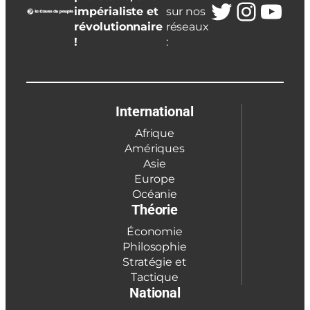
Twitter
Insta
You
impérialiste et
sur nos
révolutionnaire
réseaux
!
:
International
Afrique
Amériques
Asie
Europe
Océanie
Théorie
Économie
Philosophie
Stratégie et
Tactique
National