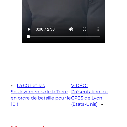
←
La CGT et les
VIDÉO :
Soulèvements de la Terre
Présentation du
en ordre de bataille pour le
CPES de Lyon
10 !
(États-Unis)
→