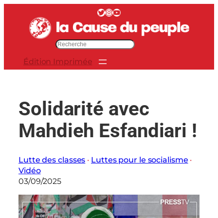
Aller
Twitter
Instagram
YouTube
au
contenu
R
e
Édition Imprimée
c
h
e
r
Solidarité avec
c
h
Mahdieh Esfandiari !
e
r
Lutte des classes
 · 
Luttes pour le socialisme
 · 
Vidéo
03/09/2025