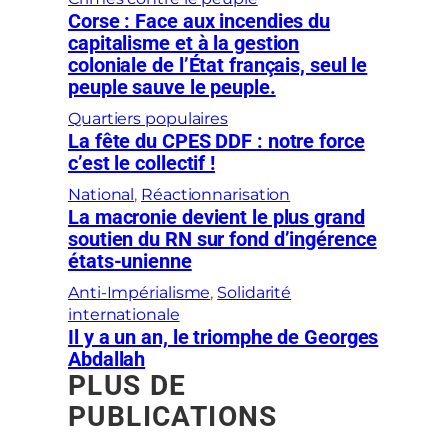
Corse : Face aux incendies du
capitalisme et à la gestion
coloniale de l’État français, seul le
peuple sauve le peuple.
Quartiers populaires
La fête du CPES DDF : notre force
c’est le collectif !
National
, 
Réactionnarisation
La macronie devient le plus grand
soutien du RN sur fond d’ingérence
états-unienne
Anti-Impérialisme
, 
Solidarité
internationale
Il y a un an, le triomphe de Georges
Abdallah
PLUS DE
PUBLICATIONS