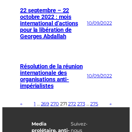
22 septembre – 22
octobre 2022 : mois
international d’actions
10/09/2022
pour la libération de
Georges Abdallah
Résolution de la réunion
internationale des
10/09/2022
organisations anti-
impérialistes
←
1
…
269
270
271
272
273
…
275
→
Media
Suivez-
prolétaire, anti-
nous