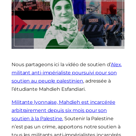
Nous partageons ici la vidéo de soutien d’
Alex,
militant anti-impérialiste poursuivi pour son
soutien au peuple palestinien
, adressée à
l’étudiante Mahdieh Esfandiari.
Militante lyonnaise, Mahdieh est incarcérée
arbitrairement depuis six mois pour son
soutien à la Palestine.
Soutenir la Palestine
n’est pas un crime, apportons notre soutien à
tous les militants anti-impérialistes incarcérés,