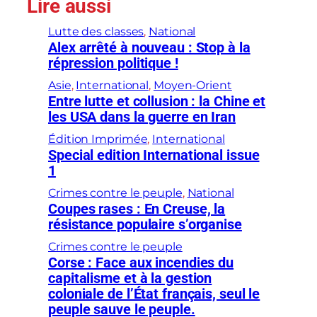
Lire aussi
Lutte des classes
, 
National
Alex arrêté à nouveau : Stop à la
répression politique !
Asie
, 
International
, 
Moyen-Orient
Entre lutte et collusion : la Chine et
les USA dans la guerre en Iran
Édition Imprimée
, 
International
Special edition International issue
1
Crimes contre le peuple
, 
National
Coupes rases : En Creuse, la
résistance populaire s’organise
Crimes contre le peuple
Corse : Face aux incendies du
capitalisme et à la gestion
coloniale de l’État français, seul le
peuple sauve le peuple.