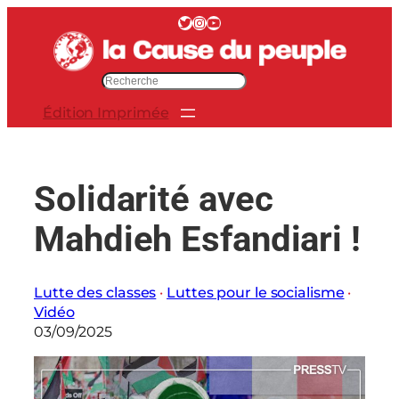
Aller
Twitter
Instagram
YouTube
au
contenu
R
e
Édition Imprimée
c
h
e
r
Solidarité avec
c
h
Mahdieh Esfandiari !
e
r
Lutte des classes
 · 
Luttes pour le socialisme
 · 
Vidéo
03/09/2025