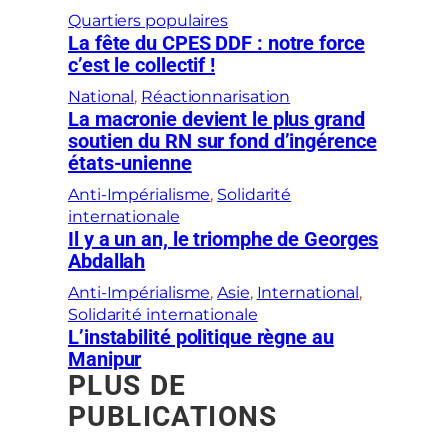
Quartiers populaires
La fête du CPES DDF : notre force
c’est le collectif !
National
, 
Réactionnarisation
La macronie devient le plus grand
soutien du RN sur fond d’ingérence
états-unienne
Anti-Impérialisme
, 
Solidarité
internationale
Il y a un an, le triomphe de Georges
Abdallah
Anti-Impérialisme
, 
Asie
, 
International
, 
Solidarité internationale
L’instabilité politique règne au
Manipur
PLUS DE
PUBLICATIONS