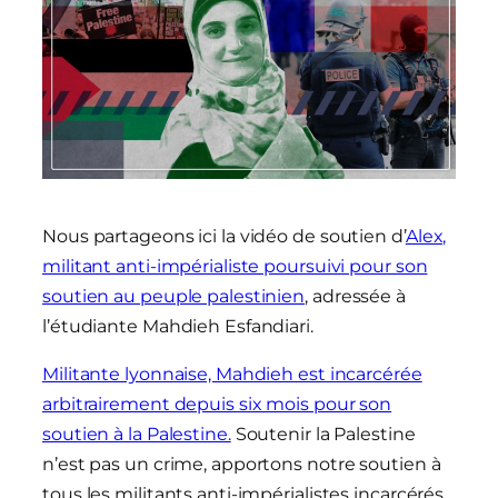
Nous partageons ici la vidéo de soutien d’
Alex,
militant anti-impérialiste poursuivi pour son
soutien au peuple palestinien
, adressée à
l’étudiante Mahdieh Esfandiari.
Militante lyonnaise, Mahdieh est incarcérée
arbitrairement depuis six mois pour son
soutien à la Palestine.
Soutenir la Palestine
n’est pas un crime, apportons notre soutien à
tous les militants anti-impérialistes incarcérés,