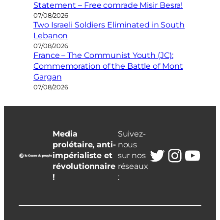
Statement – Free comrade Misir Besra!
07/08/2026
Two Israeli Soldiers Eliminated in South
Lebanon
07/08/2026
France – The Communist Youth (JC):
Commemoration of the Battle of Mont
Gargan
07/08/2026
Media
Suivez-
prolétaire, anti-
nous
Twitter
Insta
You
impérialiste et
sur nos
révolutionnaire
réseaux
!
: