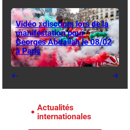
Vidéo : discours lors de la
manifestation pour
Georges Abdallah le 08/02
à Paris
←
→
Actualités
internationales