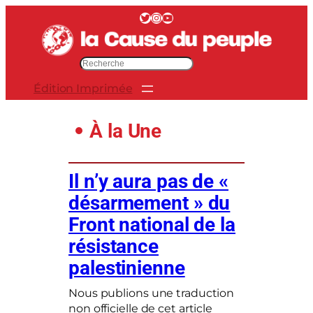
Twitter
Instagram
YouTube
R
e
Édition Imprimée
c
h
e
À la Une
r
c
h
Il n’y aura pas de «
e
désarmement » du
r
Front national de la
résistance
palestinienne
Nous publions une traduction
non officielle de cet article