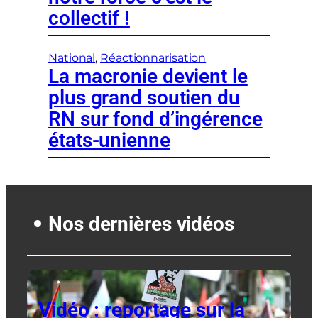
collectif !
National
, 
Réactionnarisation
La macronie devient le
plus grand soutien du
RN sur fond d’ingérence
états-unienne
Nos dernières vidéos
Vidéo : reportage sur la